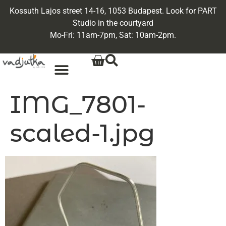
Kossuth Lajos street 14-16, 1053 Budapest. Look for PART
Studio in the courtyard
Mo-Fri: 11am-7pm, Sat: 10am-2pm.
IMG_7801-
scaled-1.jpg