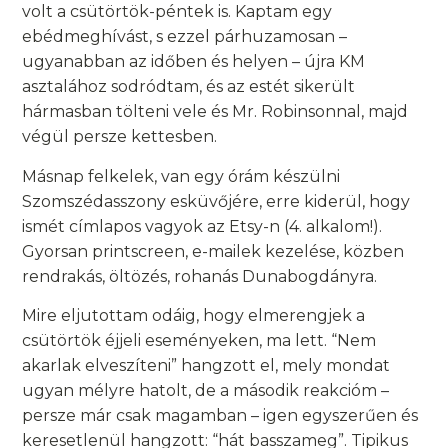
volt a csütörtök-péntek is. Kaptam egy
ebédmeghívást, s ezzel párhuzamosan –
ugyanabban az időben és helyen – újra KM
asztalához sodródtam, és az estét sikerült
hármasban tölteni vele és Mr. Robinsonnal, majd
végül persze kettesben.
Másnap felkelek, van egy órám készülni
Szomszédasszony esküvőjére, erre kiderül, hogy
ismét címlapos vagyok az Etsy-n (4. alkalom!).
Gyorsan printscreen, e-mailek kezelése, közben
rendrakás, öltözés, rohanás Dunabogdányra.
Mire eljutottam odáig, hogy elmerengjek a
csütörtök éjjeli eseményeken, ma lett. “Nem
akarlak elveszíteni” hangzott el, mely mondat
ugyan mélyre hatolt, de a második reakcióm –
persze már csak magamban – igen egyszerűen és
keresetlenül hangzott: “hát basszameg”. Tipikus