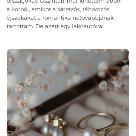
országokat! Őszintén: már kinőttem abból
a korból, amikor a sátrazós, táborozós
éjszakákat a romantika netovábbjának
tartottam. De azért egy lakóautóval...