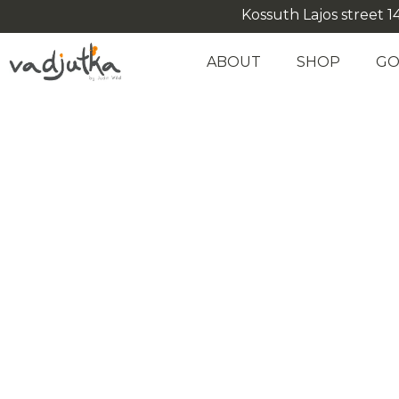
Kossuth Lajos street 14
ABOUT
SHOP
GO