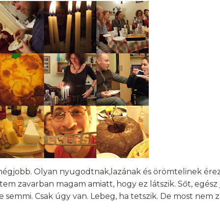
án mégjobb. Olyan nyugodtnak,lazának és örömtelinek é
 zavarban magam amiatt, hogy ez látszik. Sőt, egész jó
se semmi. Csak úgy van. Lebeg, ha tetszik. De most nem z