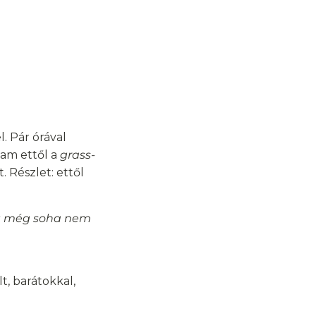
. Pár órával
tam ettől a
grass-
. Részlet: ettől
ött még soha nem
, barátokkal,