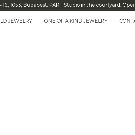
-16., 1053, Budapest. PART Studio in the courtyard. Open: M
LD JEWELRY
ONE OF A KIND JEWELRY
CONT