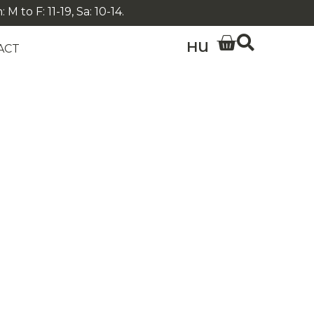
 to F: 11-19, Sa: 10-14.
HU
ACT