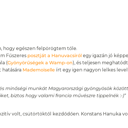
m, hogy egészen felpörögtem tőle.
tam Fűszeres
posztját a Hanuvacsiról
egy igazán jó képpel
la (
Gyönyörűségek a Wamp-on
), és teljesen meghatód
t hatására
Mademoiselle
írt egy igen nagyon lelkes levelt
éses és minőségi munkát Magyarországi gyöngyösök köz
et, biztos hogy valami francia művészre tippelnék :-)”
itív volt, csütörtöktől kezdődően. Konstans Hanuka volt