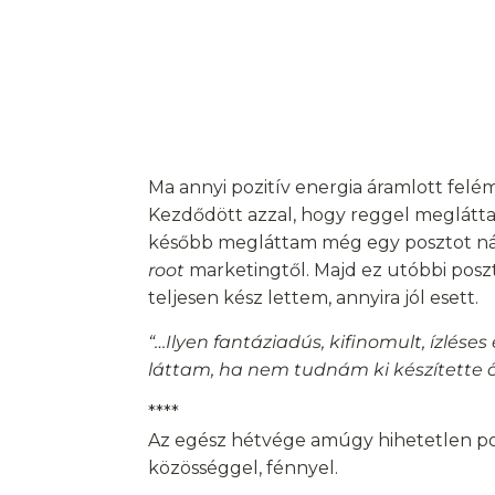
Ma annyi pozitív energia áramlott felé
Kezdődött azzal, hogy reggel meglát
később megláttam még egy posztot ná
root
marketingtől. Majd ez utóbbi posz
teljesen kész lettem, annyira jól esett.
“…Ilyen fantáziadús, kifinomult, ízl
láttam, ha nem tudnám ki készítette ők
****
Az egész hétvége amúgy hihetetlen poz
közösséggel, fénnyel.