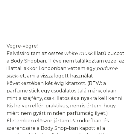
Végre-végre!
Felvásároltam az összes
white musk
illatú cuccot
a Body Shopban. 11 éve nem találkoztam ezzel az
illattal: akkor Londonban vettem egy
parfume
stick
-et, ami a visszafogott használat
következtében két évig kitartott. (BTW: a
parfume stick egy csodálatos találmány, olyan
mint a szájfény, csak illatos és a nyakra kell kenni.
Kis helyen elfér, praktikus, nem is értem, hogy
miért nem gyárt minden parfümcég ilyet.)
Életemben először jártam Parndorfban, és
szerencsére a Body Shop-ban kapott el a