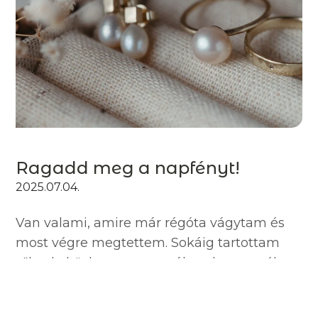
Ragadd meg a napfényt!
2025.07.04.
Van valami, amire már régóta vágytam és
most végre megtettem. Sokáig tartottam
tőle, de közben naponta álmodoztam róla,
és lassan kiforrta magát. Veletek
szeretném először megosztani a nagy hírt: