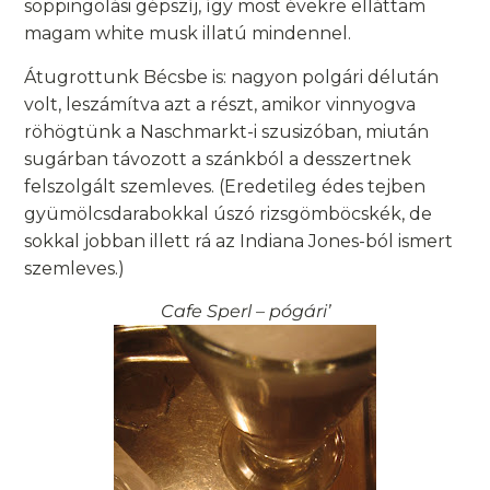
soppingolási gépszíj, így most évekre elláttam
magam white musk illatú mindennel.
Átugrottunk Bécsbe is: nagyon polgári délután
volt, leszámítva azt a részt, amikor vinnyogva
röhögtünk a Naschmarkt-i szusizóban, miután
sugárban távozott a szánkból a desszertnek
felszolgált szemleves. (Eredetileg édes tejben
gyümölcsdarabokkal úszó rizsgömböcskék, de
sokkal jobban illett rá az Indiana Jones-ból ismert
szemleves.)
Cafe Sperl – pógári’