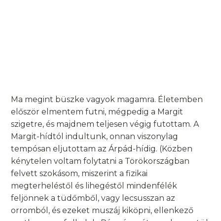
Ma megint büszke vagyok magamra. Életemben
először elmentem futni, mégpedig a Margit
szigetre, és majdnem teljesen végig futottam. A
Margit-hídtól indultunk, onnan viszonylag
tempósan eljutottam az Árpád-hídig. (Közben
kénytelen voltam folytatni a Törökországban
felvett szokásom, miszerint a fizikai
megterheléstől és lihegéstől mindenfélék
feljönnek a tüdőmből, vagy lecsusszan az
orromból, és ezeket muszáj kiköpni, ellenkező