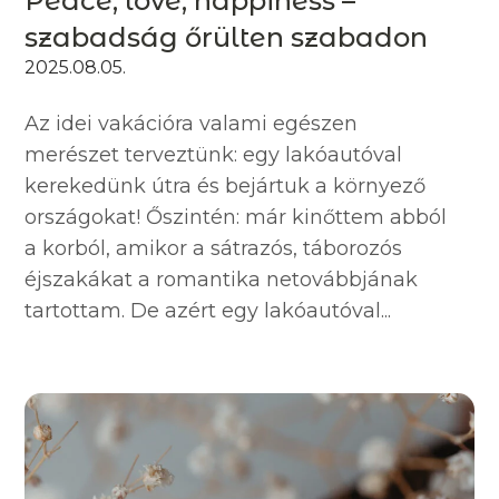
Peace, love, happiness –
szabadság őrülten szabadon
2025.08.05.
Az idei vakációra valami egészen
merészet terveztünk: egy lakóautóval
kerekedünk útra és bejártuk a környező
országokat! Őszintén: már kinőttem abból
a korból, amikor a sátrazós, táborozós
éjszakákat a romantika netovábbjának
tartottam. De azért egy lakóautóval...