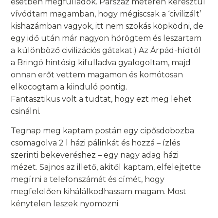
esetben megfulladok. Párszáz méteren keresztül
vívódtam magamban, hogy mégiscsak a ‘civilizált’
kishazámban vagyok, itt nem szokás köpködni, de
egy idő után már nagyon hörögtem és leszartam
a különböző civilizációs gátakat.) Az Árpád-hídtól
a Bringó hintósig kifulladva gyalogoltam, majd
onnan erőt vettem magamon és komótosan
elkocogtam a kiinduló pontig.
Fantasztikus volt a tudtat, hogy ezt meg lehet
csinálni.
Tegnap meg kaptam postán egy cipősdobozba
csomagolva 2 l házi pálinkát és hozzá – ízlés
szerinti bekeveréshez – egy nagy adag házi
mézet. Sajnos az illető, akitől kaptam, elfelejtette
megírni a telefonszámát és címét, hogy
megfelelően kihálálkodhassam magam. Most
kénytelen leszek nyomozni.