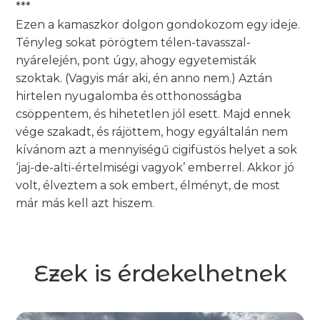
***
Ezen a kamaszkor dolgon gondokozom egy ideje.
Tényleg sokat pörögtem télen-tavasszal-
nyárelején, pont úgy, ahogy egyetemisták
szoktak. (Vagyis már aki, én anno nem.) Aztán
hirtelen nyugalomba és otthonosságba
csöppentem, és hihetetlen jól esett. Majd ennek
vége szakadt, és rájöttem, hogy egyáltalán nem
kívánom azt a mennyiségű cigifüstös helyet a sok
‘jaj-de-alti-értelmiségi vagyok’ emberrel. Akkor jó
volt, élveztem a sok embert, élményt, de most
már más kell azt hiszem.
Ezek is érdekelhetnek