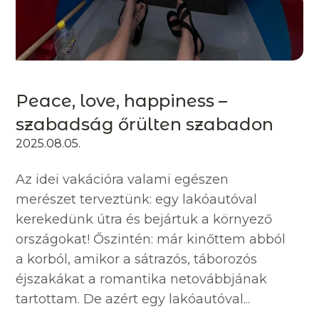
Peace, love, happiness –
szabadság őrülten szabadon
2025.08.05.
Az idei vakációra valami egészen
merészet terveztünk: egy lakóautóval
kerekedünk útra és bejártuk a környező
országokat! Őszintén: már kinőttem abból
a korból, amikor a sátrazós, táborozós
éjszakákat a romantika netovábbjának
tartottam. De azért egy lakóautóval...