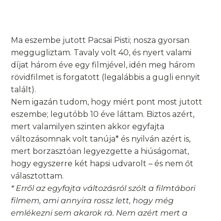
Ma eszembe jutott Pacsai Pisti; nosza gyorsan
meggugliztam. Tavaly volt 40, és nyert valami
díjat három éve egy filmjével, idén meg három
rövidfilmet is forgatott (legalábbis a gugli ennyit
talált).
Nem igazán tudom, hogy miért pont most jutott
eszembe; legutóbb 10 éve láttam. Biztos azért,
mert valamilyen szinten akkor egyfajta
változásomnak volt tanúja* és nyilván azért is,
mert borzasztóan legyezgette a hiúságomat,
hogy egyszerre két hapsi udvarolt – és nem őt
választottam.
* Erről az egyfajta változásról szólt a filmtábori
filmem, ami annyira rossz lett, hogy még
emlékezni sem akarok rá. Nem azért mert a