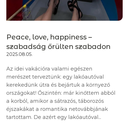
Peace, love, happiness –
szabadság őrülten szabadon
2025.08.05.
Az idei vakációra valami egészen
merészet terveztünk: egy lakóautóval
kerekedünk útra és bejártuk a környező
országokat! Őszintén: már kinőttem abból
a korból, amikor a sátrazós, táborozós
éjszakákat a romantika netovábbjának
tartottam. De azért egy lakóautóval...