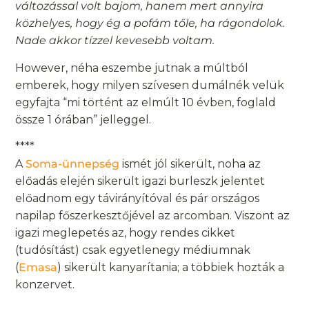
változással volt bajom, hanem mert annyira
közhelyes, hogy ég a pofám tőle, ha rágondolok.
Nade akkor tízzel kevesebb voltam.
However, néha eszembe jutnak a múltból
emberek, hogy milyen szívesen dumálnék velük
egyfajta “mi történt az elmúlt 10 évben, foglald
össze 1 órában” jelleggel.
****
A
Soma-ünnepség
ismét jól sikerült, noha az
előadás elején sikerült igazi burleszk jelentet
előadnom egy távirányítóval és pár országos
napilap főszerkesztőjével az arcomban. Viszont az
igazi meglepetés az, hogy rendes cikket
(tudósítást) csak egyetlenegy médiumnak
(
Emasa
) sikerült kanyarítania; a többiek hozták a
konzervet.