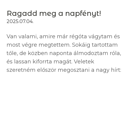
Ragadd meg a napfényt!
2025.07.04.
Van valami, amire már régóta vágytam és
most végre megtettem. Sokáig tartottam
tőle, de közben naponta álmodoztam róla,
és lassan kiforrta magát. Veletek
szeretném először megosztani a nagy hírt:
a Vadjutka márkanév mostantól arany
ékszer...