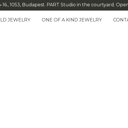
-16., 1053, Budapest. PART Studio in the courtyard. Open: M
LD JEWELRY
ONE OF A KIND JEWELRY
CONT