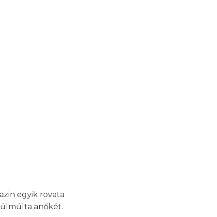
zin egyik rovata
elülmúlta anőkét.