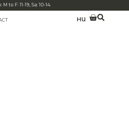
 to F: 11-19, Sa: 10-14.
HU
ACT