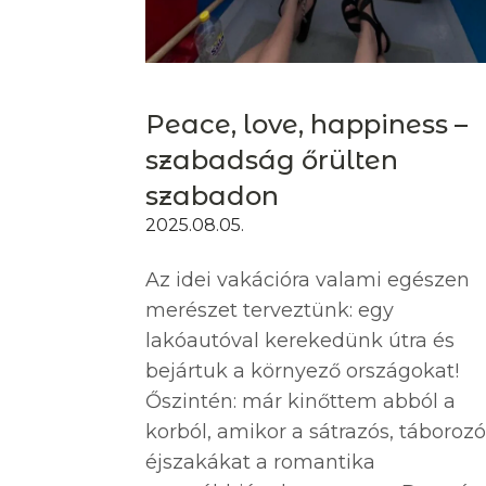
Peace, love, happiness –
szabadság őrülten
szabadon
2025.08.05.
Az idei vakációra valami egészen
merészet terveztünk: egy
lakóautóval kerekedünk útra és
bejártuk a környező országokat!
Őszintén: már kinőttem abból a
korból, amikor a sátrazós, táboroz
éjszakákat a romantika