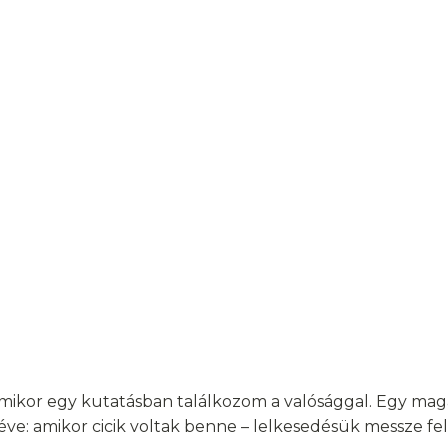
ikor egy kutatásban találkozom a valósággal. Egy maga
véve: amikor cicik voltak benne – lelkesedésük messze f