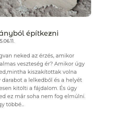
ányból építkezni
.06.11.
van neked az érzés, amikor
almas veszteség ér? Amikor úgy
ed,mintha kiszakítottak volna
 darabot a lelkedből és a helyét
jesen kitölti a fájdalom. És úgy
ed ez már soha nem fog elmúlni.
y többé...