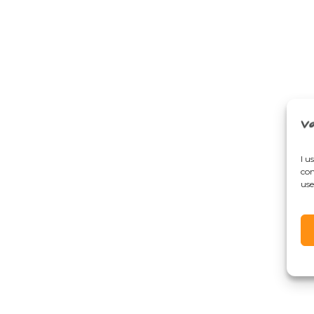
I u
con
use