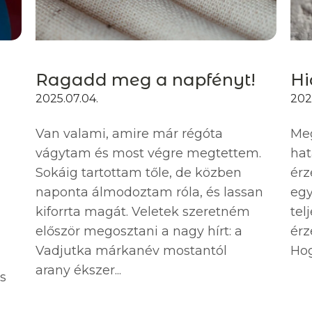
Ragadd meg a napfényt!
Hi
2025.07.04.
2025
Van valami, amire már régóta
Meg
vágytam és most végre megtettem.
hat
Sokáig tartottam tőle, de közben
érz
naponta álmodoztam róla, és lassan
egy
kiforrta magát. Veletek szeretném
tel
először megosztani a nagy hírt: a
érz
Vadjutka márkanév mostantól
Hog
arany ékszer...
ós