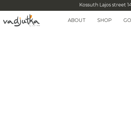
Kossuth Lajos street 14
ABOUT
SHOP
GO