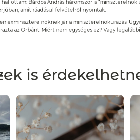
 hallottam: Bárdos András háromszor is “miniszterelnök 
rjúban, amit ráadásul felvételről nyomtak.
en exminiszterelnöknek jár a miniszterelnökurazás. Ug
urazta az Orbánt. Miért nem egységes ez? Vagy legalább
zek is érdekelhetn