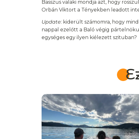
Basszus valaki mondja azt, hogy rosszul
Orbán Viktort a Tényekben leadott inte
Update
: kiderült számomra, hogy mind
nappal ezelőtt a Baló végig pártelnök
egységes egy ilyen kiélezett szituban?
E