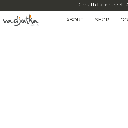
Kossuth Lajos street 14
ABOUT
SHOP
GO