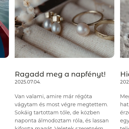
Ragadd meg a napfényt!
Hi
2025.07.04.
2025
Van valami, amire már régóta
Meg
vágytam és most végre megtettem.
hat
Sokáig tartottam tőle, de közben
érz
naponta álmodoztam róla, és lassan
egy
kiforrta magát. Veletek szeretném
tel