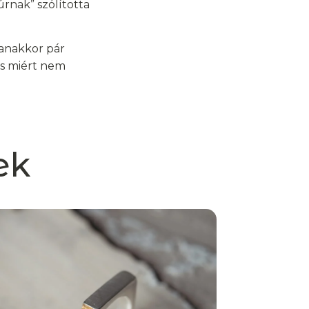
úrnak” szólította
yanakkor pár
is miért nem
ek