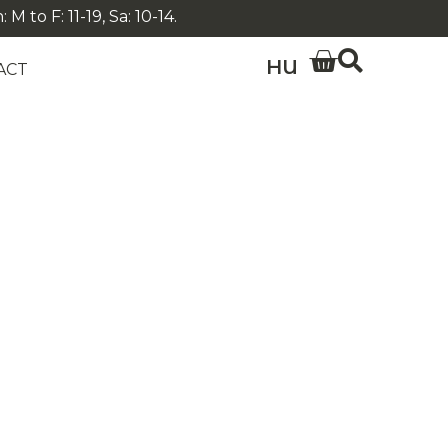
 to F: 11-19, Sa: 10-14.
HU
ACT