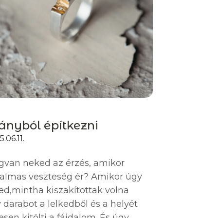
ányból építkezni
.06.11.
van neked az érzés, amikor
almas veszteség ér? Amikor úgy
ed,mintha kiszakítottak volna
 darabot a lelkedből és a helyét
jesen kitölti a fájdalom. És úgy