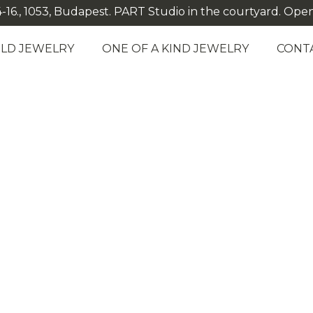
-16., 1053, Budapest. PART Studio in the courtyard. Open: M
LD JEWELRY
ONE OF A KIND JEWELRY
CONT