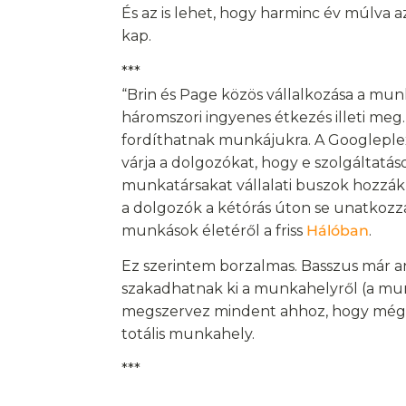
És az is lehet, hogy harminc év múlva
kap.
***
“Brin és Page közös vállalkozása a munk
háromszori ingyenes étkezés illeti meg
fordíthatnak munkájukra. A Googleplexbe
várja a dolgozókat, hogy e szolgáltatás
munkatársakat vállalati buszok hozzák-
a dolgozók a kétórás úton se unatkozza
munkások életéről a friss
Hálóban
.
Ez szerintem borzalmas. Basszus már 
szakadhatnak ki a munkahelyről (a mu
megszervez mindent ahhoz, hogy még 
totális munkahely.
***