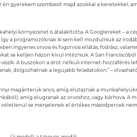
 az én gyerekem szembesít majd azokkal a keretekkel, a
ahelyi környezetet is átalakította. A Googlereket – a cé
. Így a programozóknak ki sem kell mozdulniuk az irodábó
n ingyenes orvosi és fogorvosi ellátás, fodrász, valamin
okat se kelljen házon kívül intézniük. A San Franciscóból
viszik. A buszokon a drót nélküli internet-hozzáférés le
nak, dolgozhatnak a legújabb feladatokon.” – olvasható
annyi magánterük sincs, amíg elutaznak a munkahelyükr
nkából), amíg elugranak az orvoshoz, vagy bárhova. A 
véletlenül se menjelenek el értékes másodpercek nem
Új modell: a taknyos-medál.