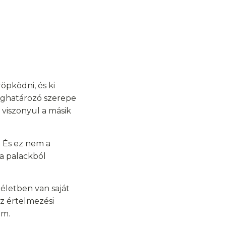
öpködni, és ki
meghatározó szerepe
 viszonyul a másik
 És ez nem a
 a palackból
életben van saját
az értelmezési
em.