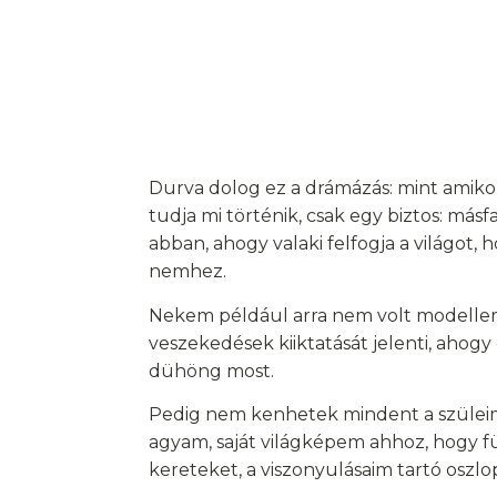
Durva dolog ez a drámázás: mint amikor
tudja mi történik, csak egy biztos: má
abban, ahogy valaki felfogja a világot
nemhez.
Nekem például arra nem volt modellem
veszekedések kiiktatását jelenti, ahogy 
dühöng most.
Pedig nem kenhetek mindent a szüleimr
agyam, saját világképem ahhoz, hogy fü
kereteket, a viszonyulásaim tartó oszlo