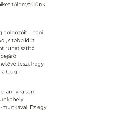
miket tőlem/tőlünk
g dolgozóit – napi
l, s több időt
t ruhatisztító
 bejáró
hetővé teszi, hogy
 a Gugli-
e; annyira sem
munkahely
-munkával. Ez egy