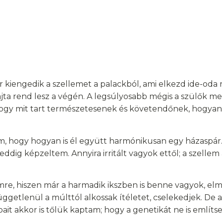
 kiengedik a szellemet a palackból, ami elkezd ide-oda r
sfajta rend lesz a végén. A legsúlyosabb mégis a szülők 
, hogy mit tart természetesenek és követendőnek, hogyan
, hogy hogyan is él együtt harmónikusan egy házaspár.
eddig képzeltem. Annyira irritált vagyok ettől; a szellem
e, hiszen már a harmadik ikszben is benne vagyok, elm
ggetlenül a múlttól alkossak ítéletet, cselekedjek. De 
pait akkor is tőlük kaptam; hogy a genetikát ne is említs