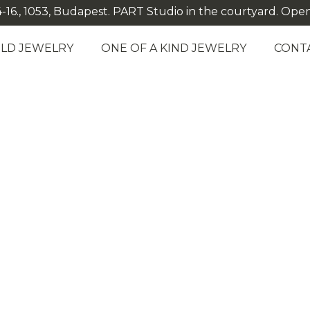
-16., 1053, Budapest. PART Studio in the courtyard. Open: M
LD JEWELRY
ONE OF A KIND JEWELRY
CONT