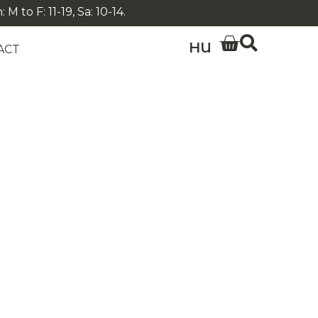
 to F: 11-19, Sa: 10-14.
HU
ACT