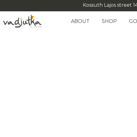
Kossuth Lajos street 14
ABOUT
SHOP
GO