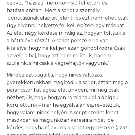
ezeket “házilag” nem könnyű felfejteni és
hatástalanítani. Mert a script a személy
identitásának alapjait jelenti, és ezt nem lehet csak
úgy elvenni, helyette fel kell építeni egy másikat.
Az élet nagy kérdése mindig az, hogyan töltsük el
a hátralévő részét. A script persze erre van
kitalálva, hogy ne kelljen ezen gondolkodni. Csak
az vele a baj, hogy azt nem mi írtuk, hanem
szüleink, s mi csak a végrehajtók vagyunk.”
Mindez azt sugallja, hogy nincs változás:
gyerekkorunkban megíródik a script, aztán meg a
parancssor fut egész életünkben, mi meg csak
nézhetjük, hogy hogyan romlanak el a dolgok
körülöttünk – már ha egyáltalán észrevesszük,
hogy valami nincs helyén. A script szerint lehet
másokban és magunkban keresni a hibát; de
kérdés, hogyha rájövünk a script egy részére (azaz