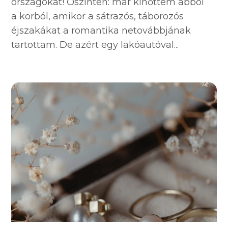
országokat! Őszintén: már kinőttem abból
a korból, amikor a sátrazós, táborozós
éjszakákat a romantika netovábbjának
tartottam. De azért egy lakóautóval...