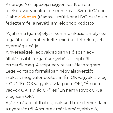
Az orogo Női lapozója nagyon ráállt erre a
lélekbulvár vonalra – de nem rossz. Szendi Gábor
újabb
cikket írt
(ráadásul múltkor a HVG hasábjain
fedeztem fel a nevét), ami elgondolkodtató.
“A játszma (game) olyan kommunikáció, amelyhez
legalább két ember kell, s mindkét félnek rejtett
nyereség a célja. ….
A nyereségek leggyakrabban valójában egy
általánosabb forgatókönyvből, a scriptből
érthetők meg. A script egy rejtett életprogram.
Legelvontabb formájában négy alapverziót
szoktak megkülönböztetni: “Én OK vagyok, a világ
is OK”; “Én OK vagyok, a világ nem OK”; “Én nem
vagyok OK, a világ OK”; és “Én nem vagyok OK, a
világ sem OK”. ….
A játszmák feloldhatók, csak kell tudni lemondani
a nyereségről. A scriptek már keményebb dió,