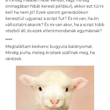
a mindig másban hibát kereső, vagy mindig
önmagában hibát kereső például), akkor ezt tűrni
kell ha nem jó? Ezek szerint generációkon
keresztül ugyanaz a script fut? És mi van, ha én
változtatni akarok? És mi van akor, ha a script több
részből áll, és ezek ellentmondanak egymásnak?
****
Megtaláltam kedvenc bugyuta bárányomat.
Mindig puha, meleg érzések szállnak meg, ha
ránézek.