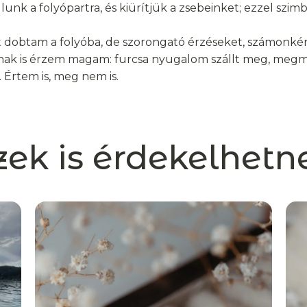
unk a folyópartra, és kiürítjük a zsebeinket; ezzel szim
 dobtam a folyóba, de szorongató érzéseket, számonkér
ak is érzem magam: furcsa nyugalom szállt meg, megm
 Értem is, meg nem is.
zek is érdekelhetn