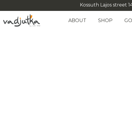
Kossuth Lajos street 14
ABOUT
SHOP
GO