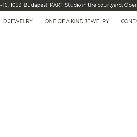
-16., 1053, Budapest. PART Studio in the courtyard. Open: M
LD JEWELRY
ONE OF A KIND JEWELRY
CONT