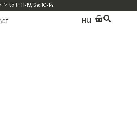
 to F: 11-19, Sa: 10-14.
HU
ACT