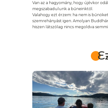
Van az a hagyomány, hogy újévkor odáll
megszabadulunk a bűneinktől.
Valahogy ezt érzem: ha nem is bűnöket
szemrehányást igen. Amolyan Buddhán
hiszen látszólag nincs megoldva semmi.
E