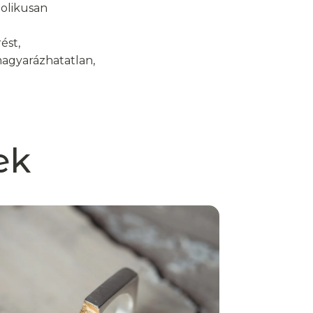
bolikusan
ést,
agyarázhatatlan,
ek