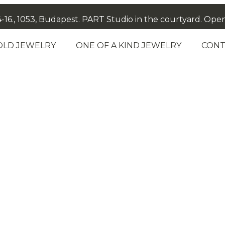
-16., 1053, Budapest. PART Studio in the courtyard. Open: M
OLD JEWELRY
ONE OF A KIND JEWELRY
CONT