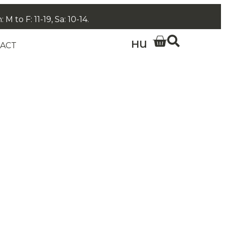
 to F: 11-19, Sa: 10-14.
HU
ACT