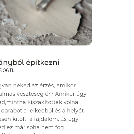
ányból építkezni
.06.11.
van neked az érzés, amikor
almas veszteség ér? Amikor úgy
ed,mintha kiszakítottak volna
 darabot a lelkedből és a helyét
jesen kitölti a fájdalom. És úgy
ed ez már soha nem fog