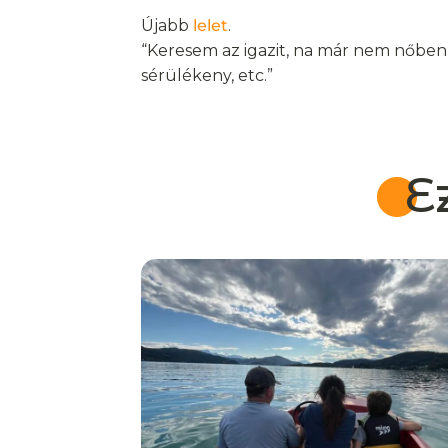
Újabb
lelet
.
“Keresem az igazit, na már nem nőben,
sérülékeny, etc.”
E