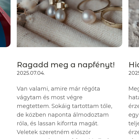
Ragadd meg a napfényt!
Hi
2025.07.04.
2025
Van valami, amire már régóta
Meg
vágytam és most végre
hat
megtettem. Sokáig tartottam tőle,
érz
de közben naponta álmodoztam
egy
róla, és lassan kiforrta magát.
tel
Veletek szeretném először
érz