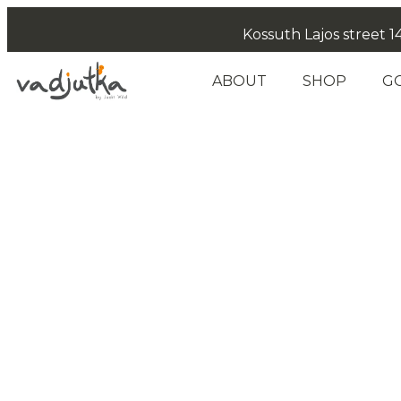
Kossuth Lajos street 14
ABOUT
SHOP
G