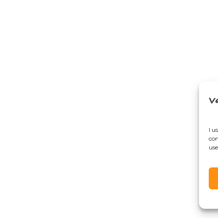
I u
con
use