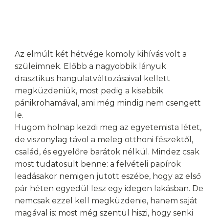
Az elmúlt két hétvége komoly kihívás volt a
szüleimnek. Előbb a nagyobbik lányuk
drasztikus hangulatváltozásaival kellett
megküzdeniük, most pedig a kisebbik
pánikrohamával, ami még mindig nem csengett
le.
Hugom holnap kezdi meg az egyetemista létet,
de viszonylag távol a meleg otthoni fészektől,
család, és egyelőre barátok nélkül. Mindez csak
most tudatosult benne: a felvételi papírok
leadásakor nemigen jutott eszébe, hogy az első
pár héten egyedül lesz egy idegen lakásban. De
nemcsak ezzel kell megküzdenie, hanem saját
magával is: most még szentül hiszi, hogy senki