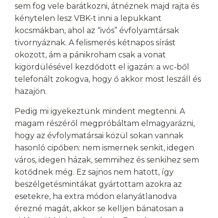
sem fog vele barátkozni, átnéznek majd rajta és
kénytelen lesz VBK-t inni a lepukkant
kocsmákban, ahol az “ivós” évfolyamtársak
tivornyáznak. A felismerés kétnapos sírást
okozott, ám a pánikroham csak a vonat
kigördülésével kezdődött el igazán: a wc-ből
telefonált zokogva, hogy ő akkor most leszáll és
hazajön.
Pedig mi igyekeztünk mindent megtenni. A
magam részéről megpróbáltam elmagyarázni,
hogy az évfolymatársai közül sokan vannak
hasonló cipőben: nem ismernek senkit, idegen
város, idegen házak, semmihez és senkihez sem
kötődnek még. Ez sajnos nem hatott, így
beszélgetésmintákat gyártottam azokra az
esetekre, ha extra módon elanyátlanodva
érezné magát, akkor se kelljen bánatosan a