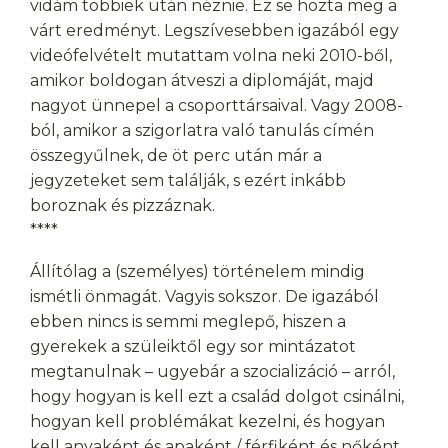
vidám többiek után néznie. Ez se hozta meg a
várt eredményt. Legszívesebben igazából egy
videófelvételt mutattam volna neki 2010-ből,
amikor boldogan átveszi a diplomáját, majd
nagyot ünnepel a csoporttársaival. Vagy 2008-
ból, amikor a szigorlatra való tanulás címén
összegyűlnek, de öt perc után már a
jegyzeteket sem találják, s ezért inkább
boroznak és pizzáznak.
****
Állítólag a (személyes) történelem mindig
ismétli önmagát. Vagyis sokszor. De igazából
ebben nincs is semmi meglepő, hiszen a
gyerekek a szüleiktől egy sor mintázatot
megtanulnak – ugyebár a szocializáció – arról,
hogy hogyan is kell ezt a család dolgot csinálni,
hogyan kell problémákat kezelni, és hogyan
kell anyaként és apaként / férfiként és nőként