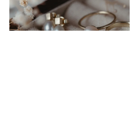
Ragadd meg a napfényt!
2025.07.04.
Van valami, amire már régóta vágytam
és most végre megtettem. Sokáig
tartottam tőle, de közben naponta
álmodoztam róla, és lassan kiforrta