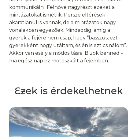
kommunikálni. Felnőve nagyrészt ezeket a
mintázatokat ismétlik. Persze eltérések
akaratlanul is vannak, de a mintázatok nagy
vonalakban egyezőek. Mindaddig, amíg a
gyerek a fejére nem csap, hogy “basszus, ezt
gyerekként hogy utáltam, és én is ezt csinálom”.
Akkor van esély a módosításra. Bízok benned –
ma egész nap ez motoszkált a fejemben.
Ezek is érdekelhetnek