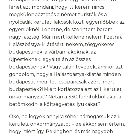
lehet azt mondani, hogy itt kérem nincs
megkülönböztetés a német turisták és a
nyolcadik kerületi lakosok közt; egyenlőbbek az
egyenlőknél. Lehetne, de szerintem baromi
nagy faszság. Már miért kellene nekem fizetni a
Halászbástya-kilátásért; nekem, tősgyökeres
budapestinek, a várban lakóknak, az
újpestieknek, egyáltalán az összes
budapestienek? Vagy talán tévedek, amikor azt
gondolom, hogy a Halászbástya-kilátás minden
budapestit megillet, csupáncsak azért, mert
budapestiek?! Miért korlátozza ezt az I. kerületi
önkormányzat? Netán a 330 forintokból akarja
betömködni a költségvetési lyukakat?
Oké, ne legyek annyira sóher, támogassuk az I.
kerületi. önkormányzatot – de akkor sem értem,
hogy miért így. Pekingben, és más nagyobb