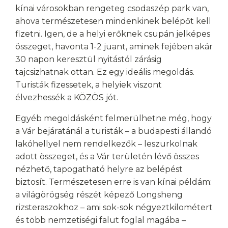
kínai városokban rengeteg csodaszép park van,
ahova természetesen mindenkinek belépőt kell
fizetni. Igen, de a helyi erőknek csupán jelképes
összeget, havonta 1-2 juant, aminek fejében akár
30 napon keresztül nyitástól zárásig
tajcsizhatnak ottan. Ez egy ideális megoldás.
Turisták fizessetek, a helyiek viszont
élvezhessék a KÖZÖS jót.
Egyéb megoldásként felmerülhetne még, hogy
a Vár bejáratánál a turisták – a budapesti állandó
lakóhellyel nem rendelkezők – leszurkolnak
adott összeget, és a Vár területén lévő összes
nézhető, tapogatható helyre az belépést
biztosít. Természetesen erre is van kínai példám:
a világörögség részét képező Longsheng
rizsteraszokhoz – ami sok-sok négyeztkilométert
és több nemzetiségi falut foglal magába –