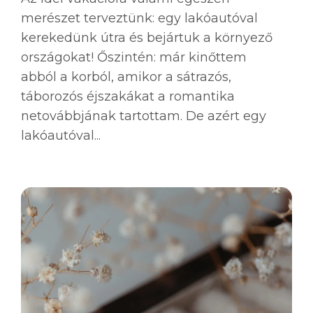
merészet terveztünk: egy lakóautóval
kerekedünk útra és bejártuk a környező
országokat! Őszintén: már kinőttem
abból a korból, amikor a sátrazós,
táborozós éjszakákat a romantika
netovábbjának tartottam. De azért egy
lakóautóval...