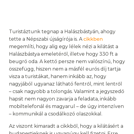
Turistáztunk tegnap a Halászbástyán, ahogy
tette a Népszabi újságírója is. A
cikkben
megemlíti, hogy alig egy lélek nézi a kilátást a
Halászbástya emeletéről, illetve hogy 330 ft a
beugró oda. A kettő persze nem valószínű, hogy
összefügg, hiszen nem a másfél eurós díj tartja
visza a turistákat, hanem inkább az, hogy
nagyjából ugyanaz látható fentről, mint lentről
– csak nagyobb a tolongás. Valamint a jegyszedő
hapsit nem nagyon zavarja a feladata, inkább
mobiltelefonál és magyarul – de úgy intenzíven
– kommunikál a csodálkozó olaszokkal.
Az viszont kimaradt a cikkből, hogy a kilátásért a
budapestieknek is ugyanúgy kell fizetni. Erre