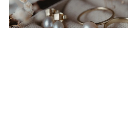
Ragadd meg a napfényt!
2025.07.04.
Van valami, amire már régóta vágytam
és most végre megtettem. Sokáig
tartottam tőle, de közben naponta
álmodoztam róla, és lassan kiforrta