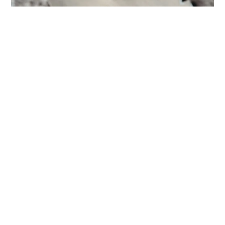
Hiányból építkezni
2025.06.11.
Megvan neked az érzés, amikor hatalmas
veszteség ér? Amikor úgy érzed,mintha
kiszakítottak volna egy darabot a
lelkedből és a helyét teljesen kitölti a
fájdalom. És úgy érzed ez már soha nem
fog elmúlni. Hogy többé...