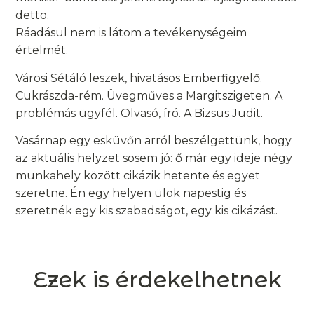
detto.
Ráadásul nem is látom a tevékenységeim
értelmét.
Városi Sétáló leszek, hivatásos Emberfigyelő.
Cukrászda-rém. Üvegműves a Margitszigeten. A
problémás ügyfél. Olvasó, író. A Bizsus Judit.
Vasárnap egy esküvőn arról beszélgettünk, hogy
az aktuális helyzet sosem jó: ő már egy ideje négy
munkahely között cikázik hetente és egyet
szeretne. Én egy helyen ülök napestig és
szeretnék egy kis szabadságot, egy kis cikázást.
Ezek is érdekelhetnek