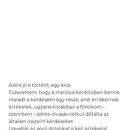
Azért jó is történt, egy kicsi.
Észevettem, hogy a márciusi kérdőívben benne
maradt a kérdéseim egy része, amit én sikernek
értékelek, ugyanis korábban a főnököm –
szerintem – szinte olvasás nélkül dilitálta az
általam összeírt kérdéseket.
Ugyebár az apró dolgokat is kell értékelni!