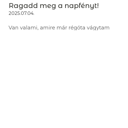
Ragadd meg a napfényt!
2025.07.04.
Van valami, amire már régóta vágytam
és most végre megtettem. Sokáig
tartottam tőle, de közben naponta
álmodoztam róla, és lassan kiforrta
magát. Veletek szeretném először
megosztani a nagy hírt: a Vadjutka
márkanév mostantól arany ékszer...