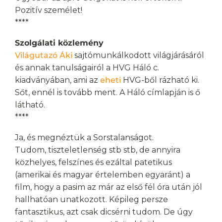
Pozitív személet!
****
Szolgálati közlemény
Világutazó Áki
sajtómunkálkodott világjárásáról
és annak tanulságairól a HVG Háló c.
kiadványában, ami az
eheti
HVG-ből rázható ki.
Sőt, ennél is tovább ment. A Háló címlapján is ő
látható.
****
Ja, és megnéztük a Sorstalanságot.
Tudom, tiszteletlenség stb stb, de annyira
közhelyes, felszínes és ezáltal patetikus
(amerikai és magyar értelemben egyaránt) a
film, hogy a pasim az már az első fél óra után jól
hallhatóan unatkozott. Képileg persze
fantasztikus, azt csak dicsérni tudom. De úgy