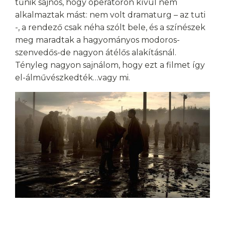
tűnik sajnos, hogy operatőrön kívül nem
alkalmaztak mást: nem volt dramaturg – az tuti
-, a rendező csak néha szólt bele, és a színészek
meg maradtak a hagyományos modoros-
szenvedős-de nagyon átélős alakításnál.
Tényleg nagyon sajnálom, hogy ezt a filmet így
el-álművészkedték…vagy mi.