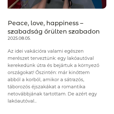
Peace, love, happiness –
szabadság őrülten szabadon
2025.08.05.
Az idei vakációra valami egészen
merészet terveztünk: egy lakóautóval
kerekedünk útra és bejártuk a környező
országokat! Őszintén: már kinőttem
abból a korból, amikor a sátrazós,
táborozós éjszakákat a romantika
netovábbjának tartottam. De azért egy
lakóautóval...