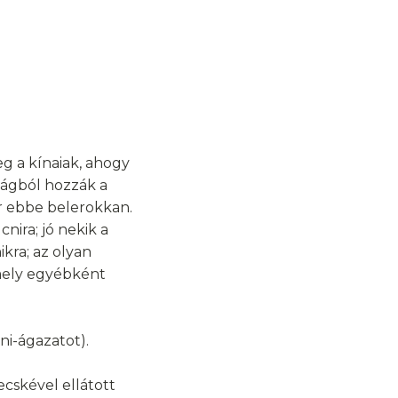
eg a kínaiak, ahogy
szágból hozzák a
ar ebbe belerokkan.
nira; jó nekik a
kra; az olyan
amely egyébként
cni-ágazatot).
cskével ellátott