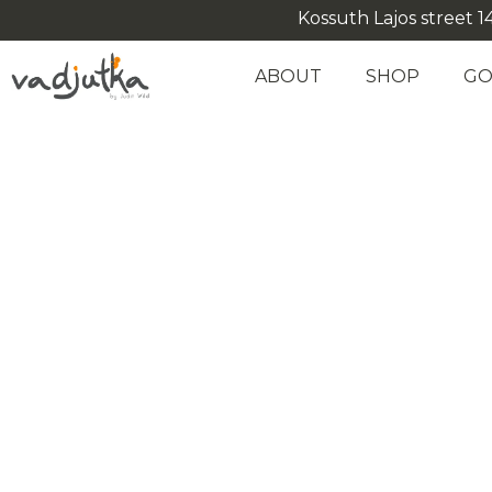
Kossuth Lajos street 14
ABOUT
SHOP
GO