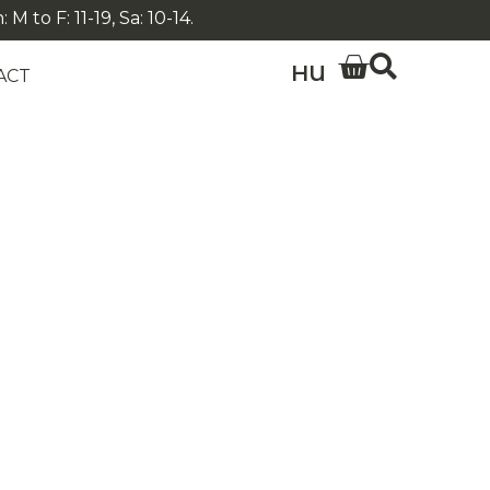
 to F: 11-19, Sa: 10-14.
HU
ACT