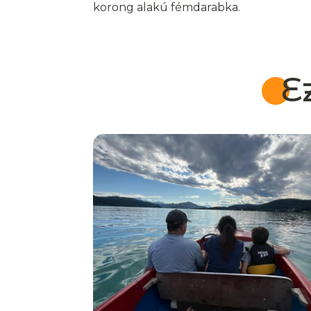
korong alakú fémdarabka.
E