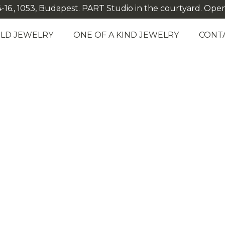
-16., 1053, Budapest. PART Studio in the courtyard. Open: M
LD JEWELRY
ONE OF A KIND JEWELRY
CONT