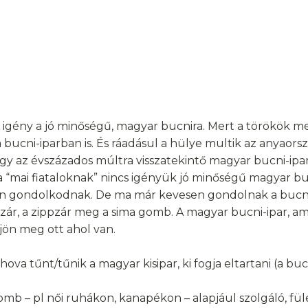
-e igény a jó minőségű, magyar bucnira. Mert a törökök m
 a bucni-iparban is. És ráadásul a hülye multik az anyaor
ogy az évszázados múltra visszatekintő magyar bucni-ip
a “mai fiataloknak” nincs igényük jó minőségű magyar buc
ban gondolkodnak. De ma már kevesen gondolnak a bucni
épőzár, a zippzár meg a sima gomb. A magyar bucni-ipar, 
ön meg ott ahol van.
 hova tűnt/tűnik a magyar kisipar, ki fogja eltartani (a bu
b – pl női ruhákon, kanapékon – alapjául szolgáló, füle