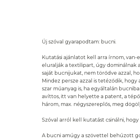
Új szóval gyarapodtam: bucni.
Kutatási ajánlatot kell arra írnom, van
eluralják a textilipart, úgy dominálnak
saját bucnijukat, nem törődve azzal, h
Mindez persze azzal is tetéződik, hogy 
szar műanyag is, ha egyáltalán bucni
avíttos, itt van helyette a patent, a t
három, max. négyszereplős, meg dögölj
Szóval arról kell kutatást csinálni, hogy
A bucni amúgy a szövettel behúzott gom