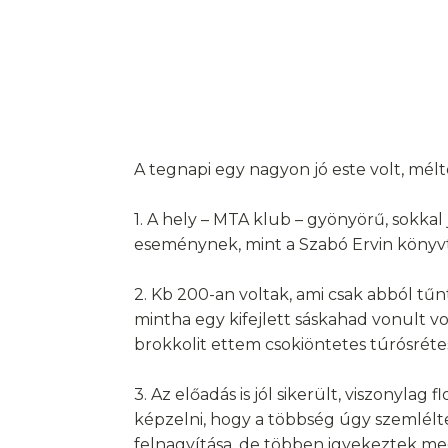
A tegnapi egy nagyon jó este volt, mélt
1. A hely – MTA klub – gyönyörű, sokkal
eseménynek, mint a Szabó Ervin könyvt
2. Kb 200-an voltak, ami csak abból tűnt
mintha egy kifejlett sáskahad vonult v
brokkolit ettem csokiöntetes túrósrétes
3. Az előadás is jól sikerült, viszonyla
képzelni, hogy a többség úgy szemlélte
felnagyítása, de többen igyekeztek meg