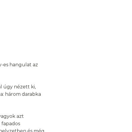
ay-es hangulat az
l úgy nézett ki,
aja: három darabka
 vagyok azt
m fapados
n helyzetben és még