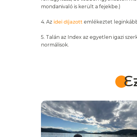
mondanivaló is került a fejekbe.)
4. Az
idei díjazott
emlékeztet leginkább
5. Talán az Index az egyetlen igazi sz
normálisok.
E