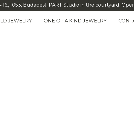
-16., 1053, Budapest. PART Studio in the courtyard. Open: M
LD JEWELRY
ONE OF A KIND JEWELRY
CONT