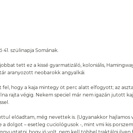
ó 41. szülinapja Somának.
 jobbat tett ez a kissé gyarmatizáló, koloniális, Hamingw
ár aranyozott neobarokk angyalkái.
 fel, hogy a kaja mintegy öt perc alatt elfogyott; az aszta
olna rajta végig. Nekem speciel már nem igazán jutott k
sel.
g flottul előadtam, még nevettek is. (Ugyanakkor hajlamos
 a dolgot – esetleg cuciológusok -, mint vmi kis porsze
nyugtatni, hogy jó volt, nem kell többel traktálni ilye