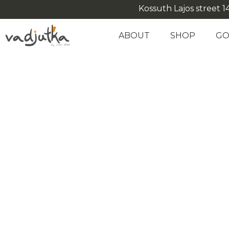
Kossuth Lajos street 14
ABOUT
SHOP
GO