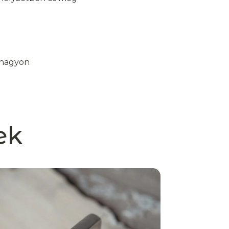
k nagyon
ek