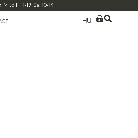
 to F: 11-19, Sa: 10-14.
HU
ACT