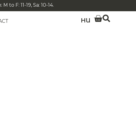
 to F: 11-19, Sa: 10-14.
HU
ACT