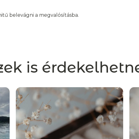
hitű belevágni a megvalósításba.
zek is érdekelhetn