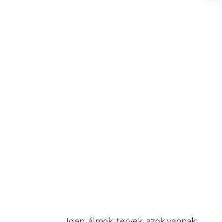
Igen, álmok, tervek, azok vannak.