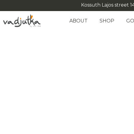
Kossuth Lajos street 14
ABOUT
SHOP
GO