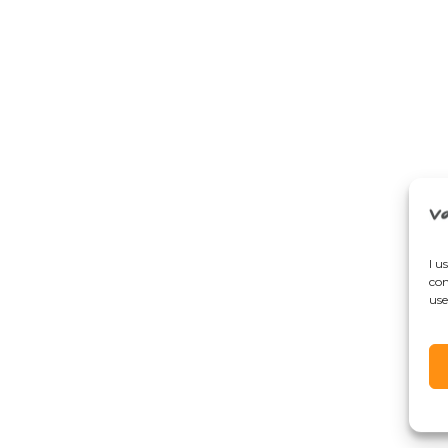
I u
con
use