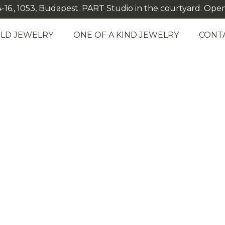
-16., 1053, Budapest. PART Studio in the courtyard. Open: M
LD JEWELRY
ONE OF A KIND JEWELRY
CONT