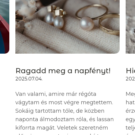
Ragadd meg a napfényt!
Hi
2025.07.04.
2025
Van valami, amire már régóta
Meg
vágytam és most végre megtettem.
hat
Sokáig tartottam tőle, de közben
érz
naponta álmodoztam róla, és lassan
egy
kiforrta magát. Veletek szeretném
tel