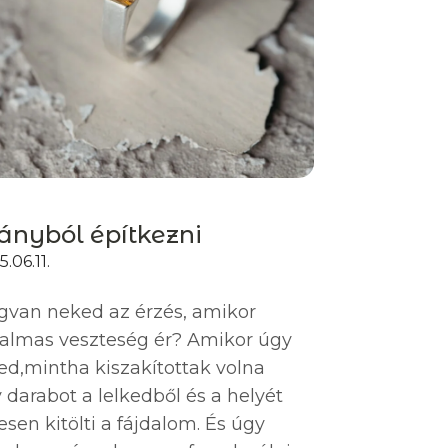
ányból építkezni
.06.11.
van neked az érzés, amikor
almas veszteség ér? Amikor úgy
ed,mintha kiszakítottak volna
 darabot a lelkedből és a helyét
jesen kitölti a fájdalom. És úgy