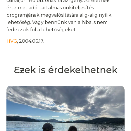
csináljon. Holott óriási rá az igény. Az életnek
értelmet adó, tartalmas önkiteljesítés
programjának megvalósítására alig-alig nyílik
lehetőség. Vagy bennünk van a hiba, s nem
fedezzük föl a lehetőségeket.
HVG
, 2004.06.17.
Ezek is érdekelhetnek