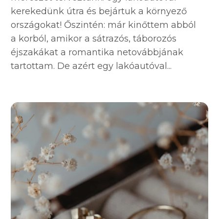
kerekedünk útra és bejártuk a környező
országokat! Őszintén: már kinőttem abból
a korból, amikor a sátrazós, táborozós
éjszakákat a romantika netovábbjának
tartottam. De azért egy lakóautóval...