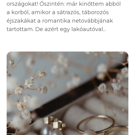
országokat! Őszintén: már kinőttem abból
a korból, amikor a sátrazós, táborozós
éjszakákat a romantika netovábbjának
tartottam. De azért egy lakóautóval...