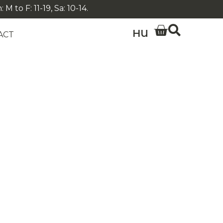
 to F: 11-19, Sa: 10-14.
HU
ACT