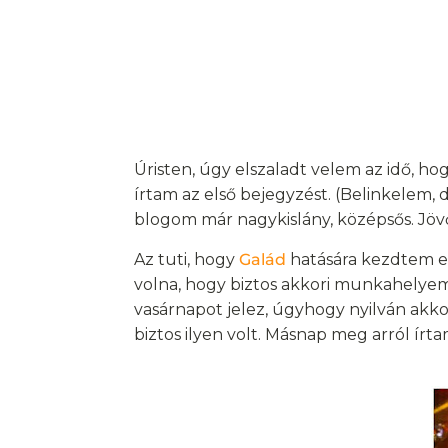
Úristen, úgy elszaladt velem az idő, h
írtam az első bejegyzést. (Belinkelem, 
blogom már nagykislány, középsős. Jöv
Az tuti, hogy
Galád
hatására kezdtem el
volna, hogy biztos akkori munkahelyemr
vasárnapot jelez, úgyhogy nyilván akko
biztos ilyen volt. Másnap meg arról írta