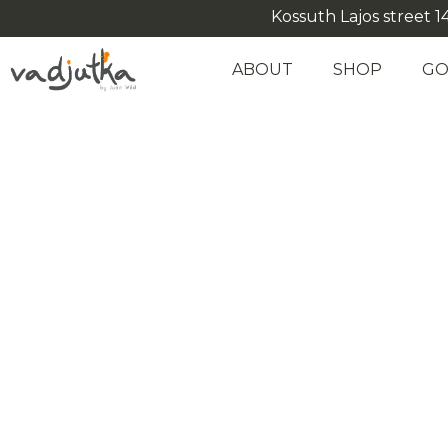
Kossuth Lajos street 14
ABOUT
SHOP
GO