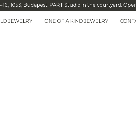
-16., 1053, Budapest. PART Studio in the courtyard. Open: M
LD JEWELRY
ONE OF A KIND JEWELRY
CONT