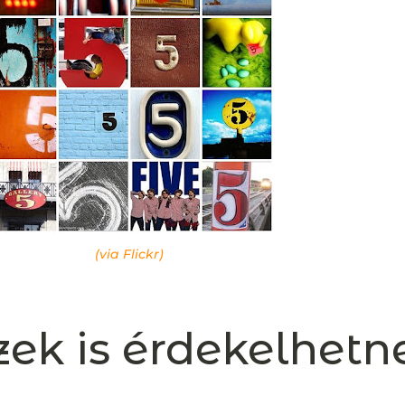
(via Flickr)
zek is érdekelhetn