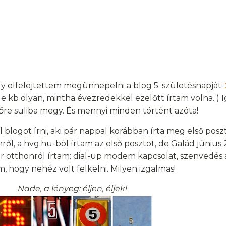
ogy elfelejtettem megünnepelni a blog 5. születésnapját:
de kb olyan, mintha évezredekkel ezelőtt írtam volna. ) I
őre suliba megy. És mennyi minden történt azóta!
 blogot írni, aki pár nappal korábban írta meg első posz
ől, a hvg.hu-ból írtam az első posztot, de Galád június 
r otthonról írtam: dial-up modem kapcsolat, szenvedés a
m, hogy nehéz volt felkelni. Milyen izgalmas!
Nade, a lényeg: éljen, éljek!