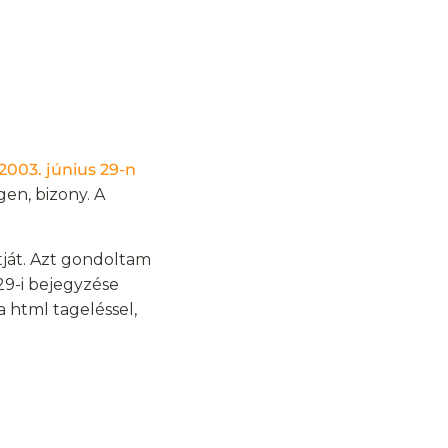
2003. június 29-n
gen, bizony. A
tját. Azt gondoltam
29-i bejegyzése
 html tageléssel,