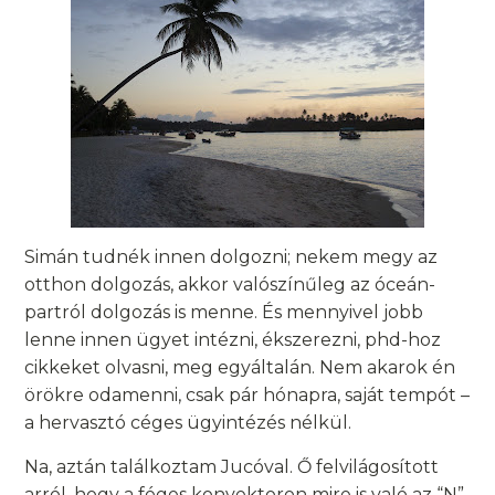
Simán tudnék innen dolgozni; nekem megy az
otthon dolgozás, akkor valószínűleg az óceán-
partról dolgozás is menne. És mennyivel jobb
lenne innen ügyet intézni, ékszerezni, phd-hoz
cikkeket olvasni, meg egyáltalán. Nem akarok én
örökre odamenni, csak pár hónapra, saját tempót –
a hervasztó céges ügyintézés nélkül.
Na, aztán találkoztam Jucóval. Ő felvilágosított
arról, hogy a féges konvektoron mire is való az “N”