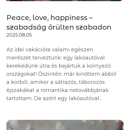
Peace, love, happiness –
szabadság őrülten szabadon
2025.08.05.
Az idei vakációra valami egészen
merészet terveztünk: egy lakóautóval
kerekedünk útra és bejártuk a környező
országokat! Őszintén: már kinőttem abból
a korból, amikor a sátrazós, táborozós
éjszakákat a romantika netovábbjának
tartottam. De azért egy lakóautóval...