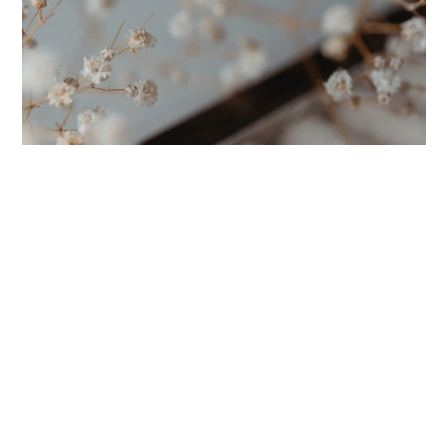
Ragadd meg a napfényt!