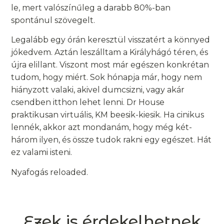
le, mert valószínűleg a darabb 80%-ban
spontánul szövegelt.
Legalább egy órán keresztül visszatért a könnyed
jókedvem. Aztán leszálltam a Királyhágó téren, és
újra elillant. Viszont most már egészen konkrétan
tudom, hogy miért. Sok hónapja már, hogy nem
hiányzott valaki, akivel dumcsizni, vagy akár
csendben itthon lehet lenni. Dr House
praktikusan virtuális, KM beesik-kiesik. Ha cinikus
lennék, akkor azt mondanám, hogy még két-
három ilyen, és össze tudok rakni egy egészet. Hát
ez valami isteni.
Nyafogás reloaded.
Ezek is érdekelhetnek