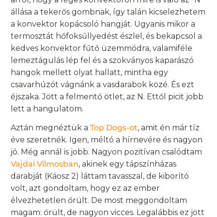
állása a tekerős gombnak, így talán kicselezhetem
a konvektor kopácsoló hangját. Ugyanis mikor a
termosztát hőfoksűllyedést észlel, és bekapcsol a
kedves konvektor fűtő üzemmódra, valamiféle
lemeztágulás lép fel és a szokványos kaparászó
hangok mellett olyat hallatt, mintha egy
csavarhúzót vágnánk a vasdarabok közé. És ezt
éjszaka. Jött a felmentő ötlet, az N. Ettől picit jobb
lett a hangulatom.
Aztán megnéztük a
Top Dogs-ot
, amit én már tíz
éve szeretnék. Igen, méltó a hírnevére és nagyon
jó. Még annál is jobb. Nagyon pozitívan csalódtam
Vajdai Vilmosban
, akinek egy tápszínházas
darabját (Káosz 2) láttam tavasszal, de kiborító
volt, azt gondoltam, hogy ez az ember
élvezhetetlen őrült. De most meggondoltam
magam: őrült, de nagyon vicces. Legalábbis ez jött