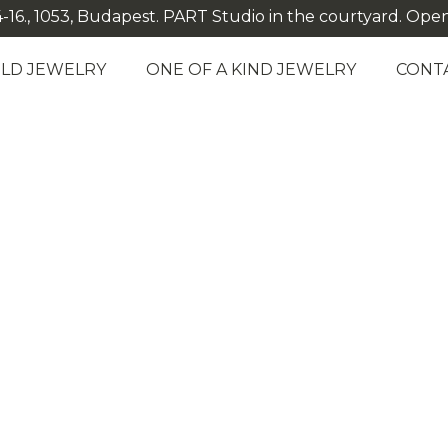
-16., 1053, Budapest. PART Studio in the courtyard. Open: M
LD JEWELRY
ONE OF A KIND JEWELRY
CONT