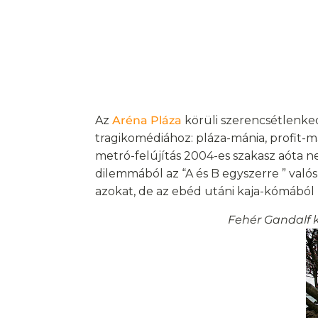
Az
Aréna Pláza
körüli szerencsétlenke
tragikomédiához: pláza-mánia, profit-m
metró-felújítás 2004-es szakasz aóta n
dilemmából az “A és B egyszerre ” valósu
azokat, de az ebéd utáni kaja-kómából 
Fehér Gandalf 