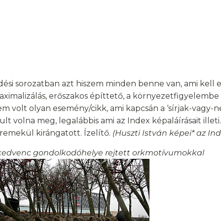
dési sorozatban azt hiszem minden benne van, ami kell 
aximalizálás, erőszakos építtető, a környezetfigyelembe
em volt olyan esemény/cikk, ami kapcsán a ‘sírjak-vagy-n
lt volna meg, legalábbis ami az Index képaláírásait illet
remekül kirángatott. Ízelítő.
(Huszti István képei* az In
kedvenc gondolkodóhelye rejtett orkmotívumokkal