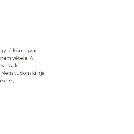
egy jó kismagyar
 nem vétele. A
evessek’
i. Nem tudom ki írja
dexen.)