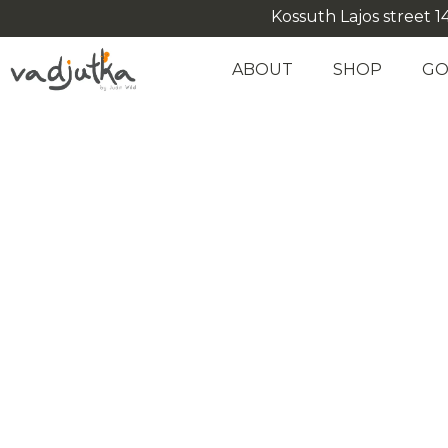
Kossuth Lajos street 14
ABOUT
SHOP
GO