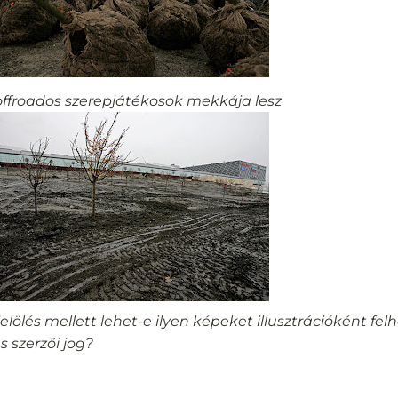
offroados szerepjátékosok mekkája lesz
ölés mellett lehet-e ilyen képeket illusztrációként fel
 szerzői jog?