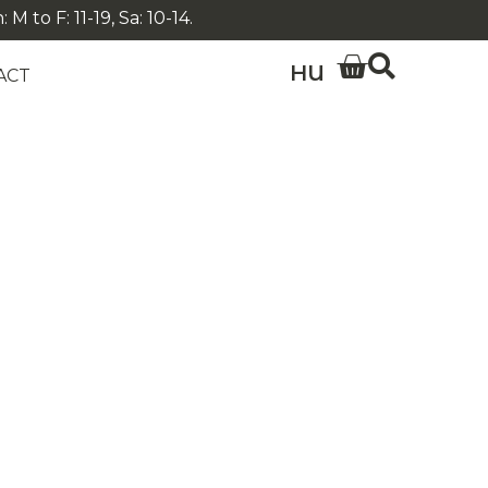
 to F: 11-19, Sa: 10-14.
HU
ACT