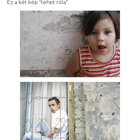
Ez a két kép “tehet róla”.