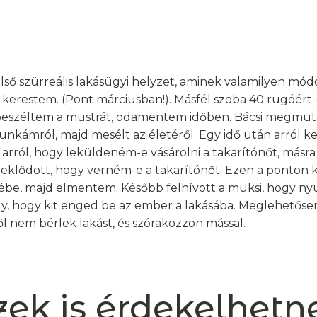
lső szürreális lakásügyi helyzet, aminek valamilyen mód
 kerestem. (Pont márciusban!). Másfél szoba 40 rugóért – 
beszéltem a mustrát, odamentem időben. Bácsi megmutat
unkámról, majd mesélt az életéről. Egy idő után arról k
arról, hogy leküldeném-e vásárolni a takarítónőt, másra
rdeklődött, hogy verném-e a takarítónőt. Ezen a ponton 
ébe, majd elmentem. Később felhívott a muksi, hogy ny
y, hogy kit enged be az ember a lakásába. Meglehetőse
 nem bérlek lakást, és szórakozzon mással.
zek is érdekelhetn