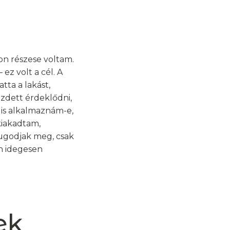
on részese voltam.
ez volt a cél. A
ta a lakást,
ezdett érdeklődni,
 is alkalmaznám-e,
kiakadtam,
ugodjak meg, csak
n idegesen
ek