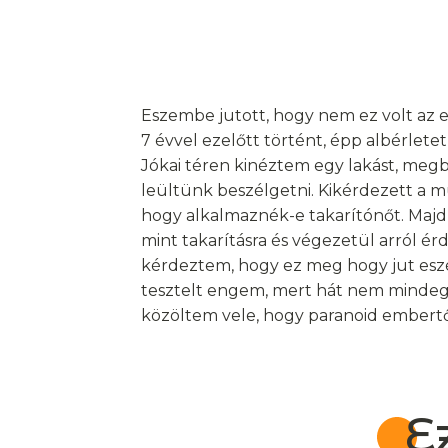
Eszembe jutott, hogy nem ez volt az e
7 évvel ezelőtt történt, épp albérletet
Jókai téren kinéztem egy lakást, meg
leültünk beszélgetni. Kikérdezett a m
hogy alkalmaznék-e takarítónőt. Majd 
mint takarításra és végezetül arról é
kérdeztem, hogy ez meg hogy jut esz
tesztelt engem, mert hát nem mindeg
közöltem vele, hogy paranoid embertől
E