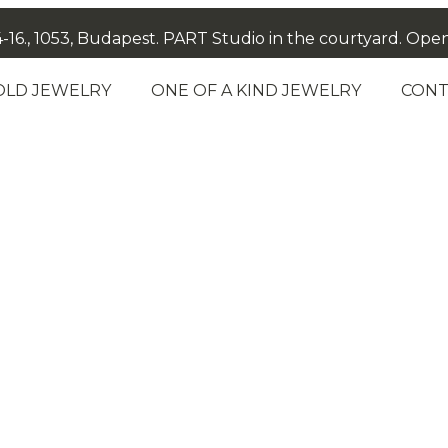
-16., 1053, Budapest. PART Studio in the courtyard. Open: M
OLD JEWELRY
ONE OF A KIND JEWELRY
CONT