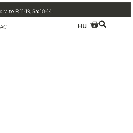
 to F: 11-19, Sa: 10-14.
HU
ACT