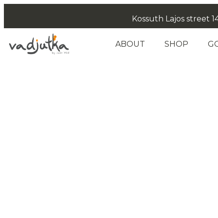
Kossuth Lajos street 14
ABOUT
SHOP
G