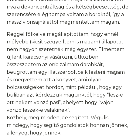
írva a dekoncentráltság és a kétségbeesettség, de
szerencsére elég tompa voltam a boroktól, így a
masszív önsajnálattól megmentettem magam.
Reggel fölkelve megállapítottam, hogy ennél
mélyebb (kicsit szégyelltem is magam) állapotot
nem nagyon szeretnék még egyszer. Elmentem
újfent karácsonyi vásározni, útközben
összeszedtem az önbizalmam darabkáit,
beugrottam egy illatszerboltba kifesteni magam
és megvettem azt a könyvet, ami olyan
bölcsességeket hordoz, mint például, hogy egy
buliban azt kérdezzük magunktól, hogy “lesz-e
ott nekem vonzó pasi”, ahelyett hogy “vajon
vonzó leszek-e valakinek”.
Közhely, meg minden, de segített. Végülis
mindegy, hogy segítő gondolatok honnan jönnek,
a lényeg, hogy jönnek.