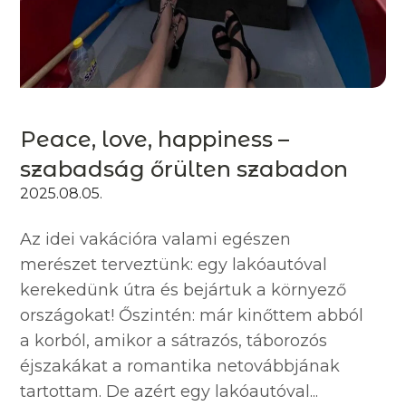
Peace, love, happiness –
szabadság őrülten szabadon
2025.08.05.
Az idei vakációra valami egészen
merészet terveztünk: egy lakóautóval
kerekedünk útra és bejártuk a környező
országokat! Őszintén: már kinőttem abból
a korból, amikor a sátrazós, táborozós
éjszakákat a romantika netovábbjának
tartottam. De azért egy lakóautóval...