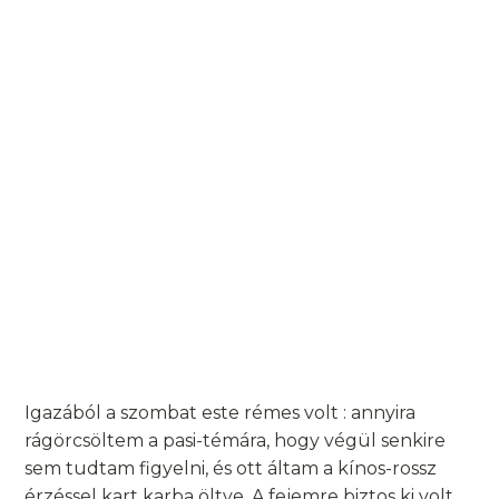
Igazából a szombat este rémes volt : annyira
rágörcsöltem a pasi-témára, hogy végül senkire
sem tudtam figyelni, és ott áltam a kínos-rossz
érzéssel kart karba öltve. A fejemre biztos ki volt