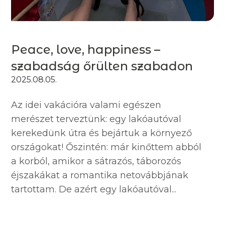
Peace, love, happiness –
szabadság őrülten szabadon
2025.08.05.
Az idei vakációra valami egészen
merészet terveztünk: egy lakóautóval
kerekedünk útra és bejártuk a környező
országokat! Őszintén: már kinőttem abból
a korból, amikor a sátrazós, táborozós
éjszakákat a romantika netovábbjának
tartottam. De azért egy lakóautóval...