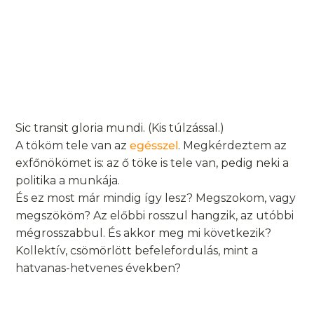
Sic transit gloria mundi. (Kis túlzással.)
A tököm tele van az
egésszel
. Megkérdeztem az
exfőnökömet is: az ő töke is tele van, pedig neki a
politika a munkája.
És ez most már mindig így lesz? Megszokom, vagy
megszököm? Az előbbi rosszul hangzik, az utóbbi
mégrosszabbul. És akkor meg mi következik?
Kollektív, csömörlött befelefordulás, mint a
hatvanas-hetvenes években?