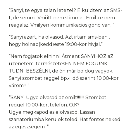
“Sanyi, te egyaltalan letezel? Elkuldtem az SMS-
t, de semmi. Vmi itt nem stimmel. Emil-re nem
reagalsz. Vmilyen kommunikacios gond van. “
“Sanyi azert, ha olvasod. Azt irtam sms-ben ,
hogy holnap(kedd)este 19:00-kor hivjal.”
“Nem fogjatok elhinni. Átment SANYIHOZ aZ
üzenetem. természetesEN NEM FOGUNK
TUDNI BESZÉLNI, de én már boldog vagyok.
Sanyi szombat reggel bp.-i idő szerint 10:00-kor
várom!!! “
“SANYI Ugye olvasod az emilt!!!!!!!! Szombat
reggel 10:00-kor, telefon. O.K?
Ugye megkapod es elolvasod. Lassan
szanatoriumba kerulok toled. Hat fontos neked
az egeszsegem. “