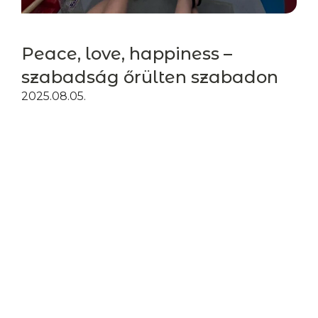
Peace, love, happiness –
szabadság őrülten szabadon
2025.08.05.
Az idei vakációra valami egészen
merészet terveztünk: egy lakóautóval
kerekedünk útra és bejártuk a környező
országokat! Őszintén: már kinőttem
abból a korból, amikor a sátrazós,
táborozós éjszakákat a romantika
netovábbjának tartottam. De azért egy
lakóautóval...