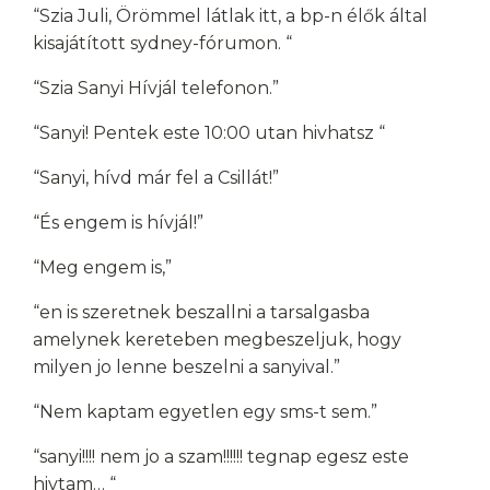
“Szia Juli, Örömmel látlak itt, a bp-n élők által
kisajátított sydney-fórumon. “
“Szia Sanyi Hívjál telefonon.”
“Sanyi! Pentek este 10:00 utan hivhatsz “
“Sanyi, hívd már fel a Csillát!”
“És engem is hívjál!”
“Meg engem is,”
“en is szeretnek beszallni a tarsalgasba
amelynek kereteben megbeszeljuk, hogy
milyen jo lenne beszelni a sanyival.”
“Nem kaptam egyetlen egy sms-t sem.”
“sanyi!!!! nem jo a szam!!!!!! tegnap egesz este
hivtam… “