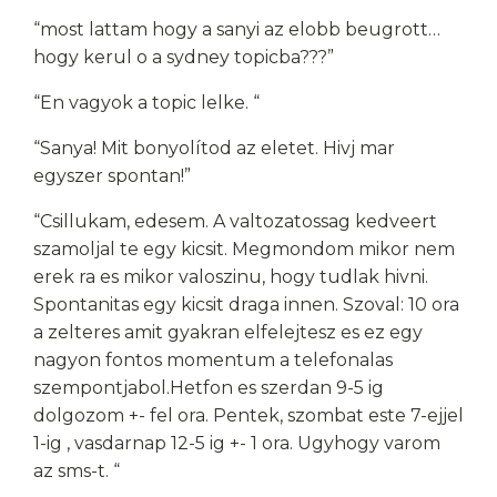
“most lattam hogy a sanyi az elobb beugrott…
hogy kerul o a sydney topicba???”
“En vagyok a topic lelke. “
“Sanya! Mit bonyolítod az eletet. Hivj mar
egyszer spontan!”
“Csillukam, edesem. A valtozatossag kedveert
szamoljal te egy kicsit. Megmondom mikor nem
erek ra es mikor valoszinu, hogy tudlak hivni.
Spontanitas egy kicsit draga innen. Szoval: 10 ora
a zelteres amit gyakran elfelejtesz es ez egy
nagyon fontos momentum a telefonalas
szempontjabol.Hetfon es szerdan 9-5 ig
dolgozom +- fel ora. Pentek, szombat este 7-ejjel
1-ig , vasdarnap 12-5 ig +- 1 ora. Ugyhogy varom
az sms-t. “