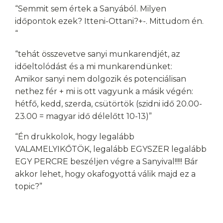
“Semmit sem értek a Sanyából. Milyen
időpontok ezek? Itteni-Ottani?+-. Mittudom én.
“
“tehát összevetve sanyi munkarendjét, az
időeltolódást és a mi munkarendünket:
Amikor sanyi nem dolgozik és potenciálisan
nethez fér + mi is ott vagyunk a másik végén:
hétfő, kedd, szerda, csütörtök (szidni idő 20.00-
23.00 = magyar idő délelőtt 10-13)”
“Én drukkolok, hogy legalább
VALAMELYIKŐTÖK, legalább EGYSZER legalább
EGY PERCRE beszéljen végre a Sanyival!!!!! Bár
akkor lehet, hogy okafogyottá válik majd ez a
topic?”