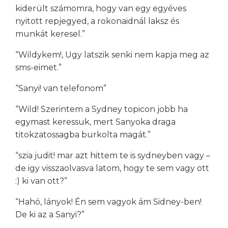
kiderült számomra, hogy van egy egyéves
nyitott repjegyed, a rokonaidnál laksz és
munkát keresel.”
“Wildykem!, Ugy latszik senki nem kapja meg az
sms-eimet.”
“Sanyi! van telefonom”
“Wild! Szerintem a Sydney topicon jobb ha
egymast keressuk, mert Sanyoka draga
titokzatossagba burkolta magát.”
“szia judit! mar azt hittem te is sydneyben vagy –
de igy visszaolvasva latom, hogy te sem vagy ott
:) ki van ott?”
“Hahó, lányok! Én sem vagyok ám Sidney-ben!
De ki az a Sanyi?”