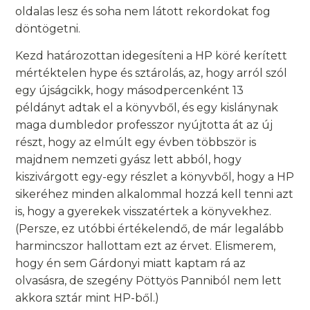
oldalas lesz és soha nem látott rekordokat fog
döntögetni.
Kezd határozottan idegesíteni a HP köré kerített
mértéktelen hype és sztárolás, az, hogy arról szól
egy újságcikk, hogy másodpercenként 13
példányt adtak el a könyvből, és egy kislánynak
maga dumbledor professzor nyújtotta át az új
részt, hogy az elmúlt egy évben többször is
majdnem nemzeti gyász lett abból, hogy
kiszivárgott egy-egy részlet a könyvből, hogy a HP
sikeréhez minden alkalommal hozzá kell tenni azt
is, hogy a gyerekek visszatértek a könyvekhez.
(Persze, ez utóbbi értékelendő, de már legalább
harmincszor hallottam ezt az érvet. Elismerem,
hogy én sem Gárdonyi miatt kaptam rá az
olvasásra, de szegény Pöttyös Panniból nem lett
akkora sztár mint HP-ből.)