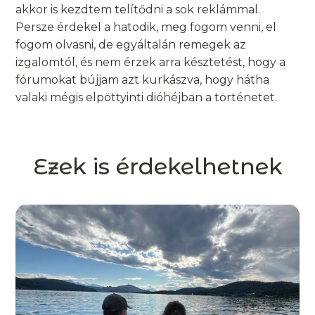
akkor is kezdtem telítődni a sok reklámmal.
Persze érdekel a hatodik, meg fogom venni, el
fogom olvasni, de egyáltalán remegek az
izgalomtól, és nem érzek arra késztetést, hogy a
fórumokat bújjam azt kurkászva, hogy hátha
valaki mégis elpöttyinti dióhéjban a történetet.
Ezek is érdekelhetnek