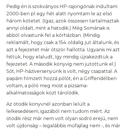
Pedig én is szokványos HP-rajongónak indultam:
2000-ben pl egy hét alatt nyomtam le az első
három kötetet. (Igaz, azok összesen tartalmaztak
annyi oldalt, mint a hatodik.) Még Somának is
abból olvastunk fel a kórházban. (Mindig
reklamált, hogy csak a 154. oldalig jut általunk, és
azt a fejezetet már ötször hallotta. Ugyanis mi azt
hittük, hogy elaludt, így mindig újrakezdtük a
fejezetet. A második könyvig nem jutottunk el.)
Sőt, HP-háziversenyünk is volt, négy csapattal. A
papám hímzett hozzá pólót, én a Griffendélben
voltam, a póló meg most a pizsama-
alkalmatosságok közt tárolódik.
Az ötödik könyvnél azonban lelült a
lelkesedésem, igazából nem tudom miért. Az
ötödik rész már nem volt olyan sodró erejú, nem
volt újdonság – legalábbis műfajilag nem -, és már