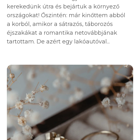
kerekedünk útra és bejártuk a környező
országokat! Őszintén: már kinőttem abból
a korból, amikor a sátrazós, táborozós
éjszakákat a romantika netovábbjának
tartottam. De azért egy lakóautóval...