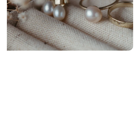
Ragadd meg a napfényt!
2025.07.04.
Van valami, amire már régóta vágytam és
most végre megtettem. Sokáig tartottam
tőle, de közben naponta álmodoztam róla,
és lassan kiforrta magát. Veletek
szeretném először megosztani a nagy hírt:
a Vadjutka márkanév mostantól arany