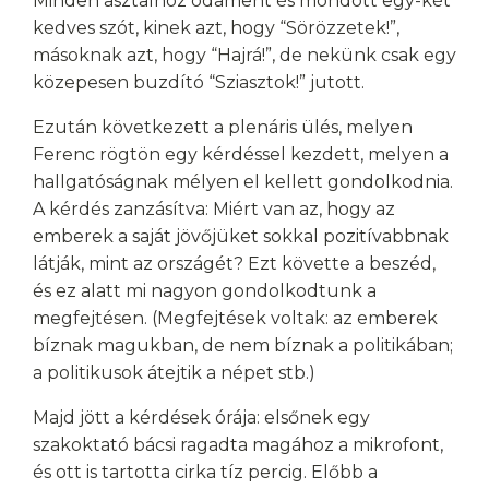
Minden asztalhoz odament és mondott egy-két
kedves szót, kinek azt, hogy “Sörözzetek!”,
másoknak azt, hogy “Hajrá!”, de nekünk csak egy
közepesen buzdító “Sziasztok!” jutott.
Ezután következett a plenáris ülés, melyen
Ferenc rögtön egy kérdéssel kezdett, melyen a
hallgatóságnak mélyen el kellett gondolkodnia.
A kérdés zanzásítva: Miért van az, hogy az
emberek a saját jövőjüket sokkal pozitívabbnak
látják, mint az országét? Ezt követte a beszéd,
és ez alatt mi nagyon gondolkodtunk a
megfejtésen. (Megfejtések voltak: az emberek
bíznak magukban, de nem bíznak a politikában;
a politikusok átejtik a népet stb.)
Majd jött a kérdések órája: elsőnek egy
szakoktató bácsi ragadta magához a mikrofont,
és ott is tartotta cirka tíz percig. Előbb a