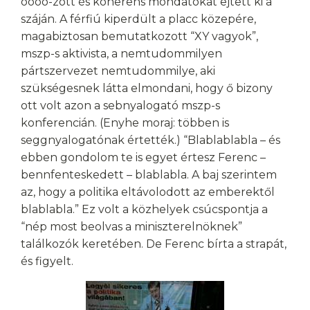
öööö-zött és koherens mondatokat ejtett ki a
száján. A férfiú kiperdült a placc közepére,
magabiztosan bemutatkozott “XY vagyok”,
mszp-s aktivista, a nemtudommilyen
pártszervezet nemtudommilye, aki
szükségesnek látta elmondani, hogy ő bizony
ott volt azon a sebnyalogató mszp-s
konferencián. (Enyhe moraj: többen is
seggnyalogatónak értették.) “Blablablabla – és
ebben gondolom te is egyet értesz Ferenc –
bennfenteskedett – blablabla. A baj szerintem
az, hogy a politika eltávolodott az emberektől
blablabla.” Ez volt a közhelyek csúcspontja a
“nép most beolvas a miniszterelnöknek”
találkozók keretében. De Ferenc bírta a strapát,
és figyelt.