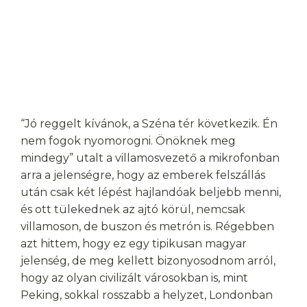
“Jó reggelt kívánok, a Széna tér következik. Én
nem fogok nyomorogni. Önöknek meg
mindegy” utalt a villamosvezető a mikrofonban
arra a jelenségre, hogy az emberek felszállás
után csak két lépést hajlandóak beljebb menni,
és ott tülekednek az ajtó körül, nemcsak
villamoson, de buszon és metrón is. Régebben
azt hittem, hogy ez egy tipikusan magyar
jelenség, de meg kellett bizonyosodnom arról,
hogy az olyan civilizált városokban is, mint
Peking, sokkal rosszabb a helyzet, Londonban