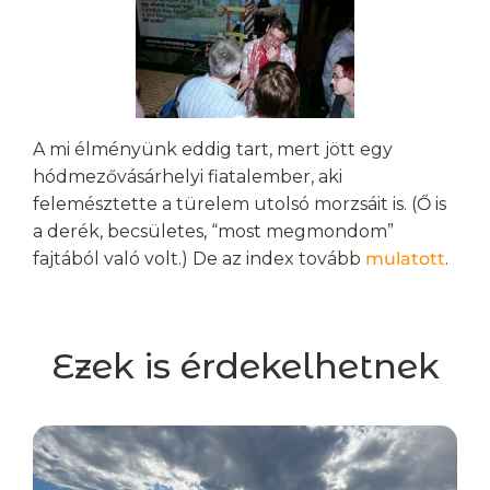
A mi élményünk eddig tart, mert jött egy
hódmezővásárhelyi fiatalember, aki
felemésztette a türelem utolsó morzsáit is. (Ő is
a derék, becsületes, “most megmondom”
fajtából való volt.) De az index tovább
mulatott
.
Ezek is érdekelhetnek