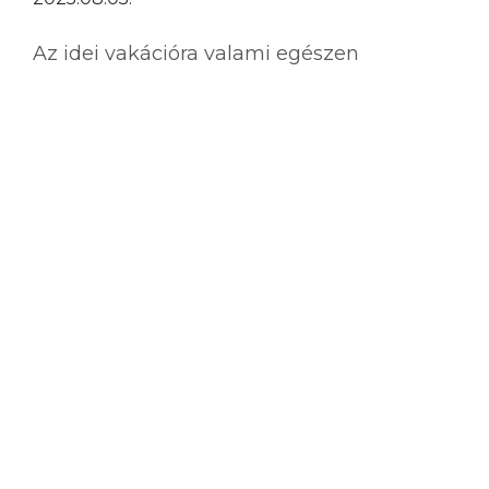
Az idei vakációra valami egészen
merészet terveztünk: egy lakóautóval
kerekedünk útra és bejártuk a környező
országokat! Őszintén: már kinőttem
abból a korból, amikor a sátrazós,
táborozós éjszakákat a romantika
netovábbjának tartottam. De azért egy
lakóautóval...