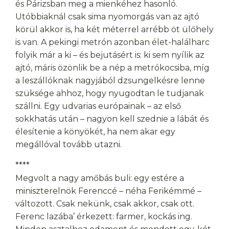
és Párizsban meg a mienkéhez hasonló.
Utóbbiaknál csak sima nyomorgás van az ajtó
körül akkor is, ha két méterrel arrébb öt ülőhely
is van. A pekingi metrón azonban élet-halálharc
folyik már a ki – és bejutásért is: ki sem nyílik az
ajtó, máris özönlik be a nép a metrókocsiba, míg
a leszállóknak nagyjából dzsungelkésre lenne
szüksége ahhoz, hogy nyugodtan le tudjanak
szállni. Egy udvarias európainak – az első
sokkhatás után – nagyon kell szednie a lábát és
élesítenie a könyökét, ha nem akar egy
megállóval tovább utazni.
****
Megvolt a nagy amőbás buli: egy estére a
miniszterelnök Ferenccé – néha Ferikémmé –
változott. Csak nekünk, csak akkor, csak ott.
Ferenc lazába’ érkezett: farmer, kockás ing.