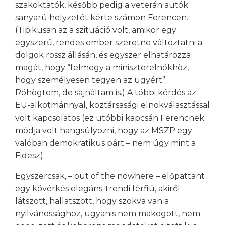
szakoktatók, később pedig a veterán autók
sanyarú helyzetét kérte számon Ferencen.
(Tipikusan az a szituáció volt, amikor egy
egyszerű, rendes ember szeretne változtatni a
dolgok rossz állásán, és egyszer elhatározza
magát, hogy “felmegy a miniszterelnökhöz,
hogy személyesen tegyen az ügyért”.
Röhögtem, de sajnáltam is.) A többi kérdés az
EU-alkotmánnyal, köztársasági elnökválasztással
volt kapcsolatos (ez utóbbi kapcsán Ferencnek
módja volt hangsúlyozni, hogy az MSZP egy
valóban demokratikus párt – nem úgy mint a
Fidesz).
Egyszercsak, – out of the nowhere – előpattant
egy kövérkés elegáns-trendi férfiú, akiről
látszott, hallatszott, hogy szokva van a
nyilvánossághoz, ugyanis nem makogott, nem