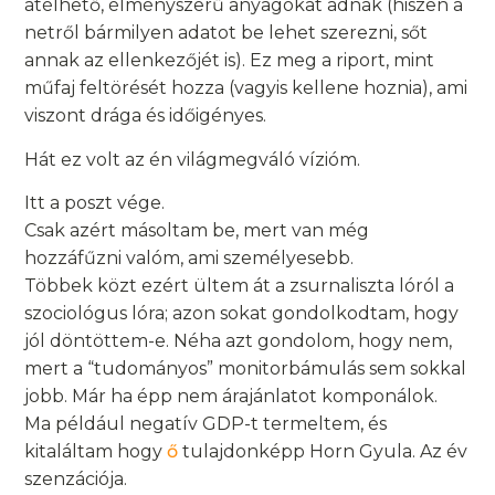
átélhető, élményszerű anyagokat adnak (hiszen a
netről bármilyen adatot be lehet szerezni, sőt
annak az ellenkezőjét is). Ez meg a riport, mint
műfaj feltörését hozza (vagyis kellene hoznia), ami
viszont drága és időigényes.
Hát ez volt az én világmegváló vízióm.
Itt a poszt vége.
Csak azért másoltam be, mert van még
hozzáfűzni valóm, ami személyesebb.
Többek közt ezért ültem át a zsurnaliszta lóról a
szociológus lóra; azon sokat gondolkodtam, hogy
jól döntöttem-e. Néha azt gondolom, hogy nem,
mert a “tudományos” monitorbámulás sem sokkal
jobb. Már ha épp nem árajánlatot komponálok.
Ma például negatív GDP-t termeltem, és
kitaláltam hogy
ő
tulajdonképp Horn Gyula. Az év
szenzációja.