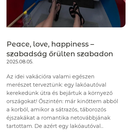
Peace, love, happiness –
szabadság őrülten szabadon
2025.08.05.
Az idei vakációra valami egészen
merészet terveztünk: egy lakóautóval
kerekedünk útra és bejártuk a környező
országokat! Őszintén: már kinőttem abból
a korból, amikor a sátrazós, táborozós
éjszakákat a romantika netovábbjának
tartottam. De azért egy lakóautóval...