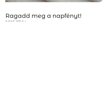
Ragadd meg a napfényt!
2025.07.04.
Van valami, amire már régóta vágytam és
most végre megtettem. Sokáig tartottam
tőle, de közben naponta álmodoztam róla,
és lassan kiforrta magát. Veletek
szeretném először megosztani a nagy hírt:
a Vadjutka márkanév mostantól arany
ékszer...