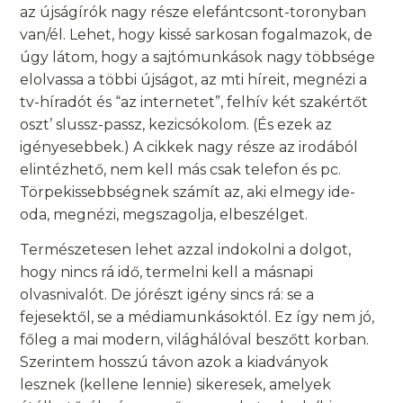
az újságírók nagy része elefántcsont-toronyban
van/él. Lehet, hogy kissé sarkosan fogalmazok, de
úgy látom, hogy a sajtómunkások nagy többsége
elolvassa a többi újságot, az mti híreit, megnézi a
tv-híradót és “az internetet”, felhív két szakértőt
oszt’ slussz-passz, kezicsókolom. (És ezek az
igényesebbek.) A cikkek nagy része az irodából
elintézhető, nem kell más csak telefon és pc.
Törpekissebbségnek számít az, aki elmegy ide-
oda, megnézi, megszagolja, elbeszélget.
Természetesen lehet azzal indokolni a dolgot,
hogy nincs rá idő, termelni kell a másnapi
olvasnivalót. De jórészt igény sincs rá: se a
fejesektől, se a médiamunkásoktól. Ez így nem jó,
főleg a mai modern, világhálóval beszőtt korban.
Szerintem hosszú távon azok a kiadványok
lesznek (kellene lennie) sikeresek, amelyek