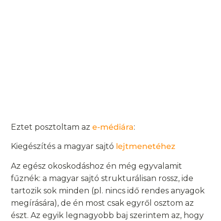
Eztet posztoltam az
e-médiára
:
Kiegészítés a magyar sajtó
lejtmenetéhez
Az egész okoskodáshoz én még egyvalamit
fűznék: a magyar sajtó strukturálisan rossz, ide
tartozik sok minden (pl. nincs idő rendes anyagok
megírására), de én most csak egyről osztom az
észt. Az egyik legnagyobb baj szerintem az, hogy