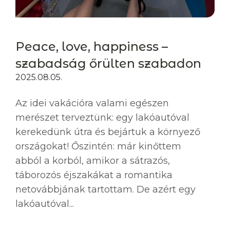
Peace, love, happiness –
szabadság őrülten szabadon
2025.08.05.
Az idei vakációra valami egészen
merészet terveztünk: egy lakóautóval
kerekedünk útra és bejártuk a környező
országokat! Őszintén: már kinőttem
abból a korból, amikor a sátrazós,
táborozós éjszakákat a romantika
netovábbjának tartottam. De azért egy
lakóautóval...