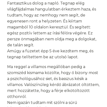
Fantasztikus dolog a napló. Tegnap elég
világfájdalmas hangulatban érkeztem haza, és
tudtam, hogy az nemhogy nem segít, de
egyenesen ront a helyzeten. És kiírtam
magamból 10 oldalon keresztül. És segített:
egész pozitív lettem az írási félóra végére. Ez
persze önmagában nem oldja meg a dolgokat,
de talán segít.
Amúgy a füzetet épp 5 éve kezdtem meg, és
tegnap telítettem be az utolsó lapot.
Ma reggel a villamos megállóban pedig a
szomszéd kismama közölte, hogy ő bizony most
a pszichológusához siet, és basszus késik a
villamos. Valószínűleg kérdő ábrázatot öltöttem,
mert hozzátette, hogy a férje elkötöltözött
otthonról.
Nem igazán tudtam mit szólni a sűrű