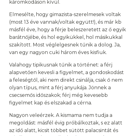
káromkodáson kívül.
Elmesélte, hogy gimazista-szerelmesek voltak
(most 13 éve vannak/voltak együtt!), és már kb
másfél éve, hogy a férje beleszeretett az ő egyik
barátnőjébe, és hol egyikükkel, hol másikukkal
szakított. Most véglelgesnek tűnik a dolog. Ja,
van egy nagyon cuki három éves kisfiuk.
Valahogy tipikusnak tűnik a történet: a férj
alapvetően kevesli a figyelmet, a gondoskodást
a feleségtől, aki nem direkt csinálja, csak ő nem
olyan típus, mint a férj anyukája. Jönnek a
csecsemős időszakok; férj még kevesebb
figyelmet kap és elszakad a cérna.
Nagyon veleérzek. A kismama nem tudja a
megoldást: másfél évig próbálkoztak, s ez alatt
az idő alatt, kicsit többet sütött palacsintát és