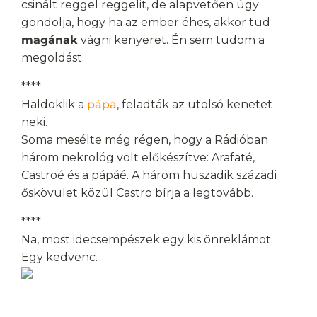
csinált reggel reggelit, de alapvetően úgy
gondolja, hogy ha az ember éhes, akkor tud
magának
vágni kenyeret. Én sem tudom a
megoldást.
****
Haldoklik a
pápa
, feladták az utolsó kenetet
neki.
Soma mesélte még régen, hogy a Rádióban
három nekrológ volt előkészítve: Arafaté,
Castroé és a pápáé. A három huszadik századi
őskövulet közül Castro bírja a legtovább.
****
Na, most idecsempészek egy kis önreklámot.
Egy kedvenc.