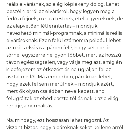
reális elvárásnak, az elég képlékeny dolog. Lehet
beszélni arról az elvárásról, hogy legyen meg a
fedő a fejnek, ruha a testnek, étel a gyereknek, de
ez alapvetően létfenntartás – mondjuk
nevezhető minimál-programnak, a minimális reális
elvárásoknak. Ezen felül számomra például lehet
az reális elvárás a párom felé, hogy két pohár
sörnél egyszerre ne igyon többet, mert az hosszú
távon egészségtelen, vagy várja meg azt, amíg én
is befejezem az étkezést és ne ugráljon fel az
asztal mellől. Más emberben, párokban lehet,
hogy ezek fel sem merülnek – mondjuk azért,
mert ők olyan családban nevelkedett, ahol
felugráltak az ebédlőasztaltól és nekik az a világ
rendje, a normalitás.
Na, mindegy, ezt hosszasan lehet ragozni. Az
viszont biztos, hogy a pároknak sokat kellene arról