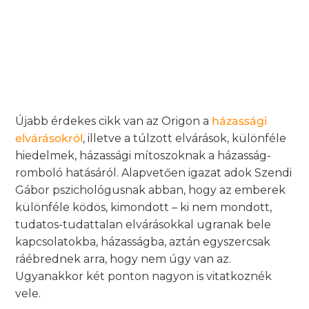
Újabb érdekes cikk van az Origon a
házassági
elvárásokról
, illetve a túlzott elvárások, különféle
hiedelmek, házassági mítoszoknak a házasság-
romboló hatásáról. Alapvetően igazat adok Szendi
Gábor pszichológusnak abban, hogy az emberek
különféle ködös, kimondott – ki nem mondott,
tudatos-tudattalan elvárásokkal ugranak bele
kapcsolatokba, házasságba, aztán egyszercsak
ráébrednek arra, hogy nem úgy van az.
Ugyanakkor két ponton nagyon is vitatkoznék
vele.