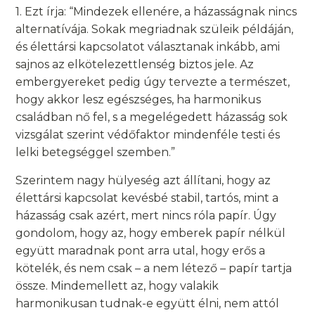
1. Ezt írja: “Mindezek ellenére, a házasságnak nincs
alternatívája. Sokak megriadnak szüleik példáján,
és élettársi kapcsolatot választanak inkább, ami
sajnos az elkötelezettlenség biztos jele. Az
embergyereket pedig úgy tervezte a természet,
hogy akkor lesz egészséges, ha harmonikus
családban nő fel, s a megelégedett házasság sok
vizsgálat szerint védőfaktor mindenféle testi és
lelki betegséggel szemben.”
Szerintem nagy hülyeség azt állítani, hogy az
élettársi kapcsolat kevésbé stabil, tartós, mint a
házasság csak azért, mert nincs róla papír. Úgy
gondolom, hogy az, hogy emberek papír nélkül
együtt maradnak pont arra utal, hogy erős a
kötelék, és nem csak – a nem létező – papír tartja
össze. Mindemellett az, hogy valakik
harmonikusan tudnak-e együtt élni, nem attól