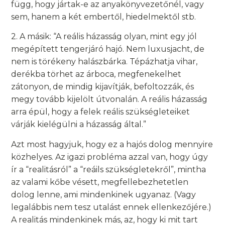
függ, hogy jártak-e az anyakönyvezetőnél, vagy
sem, hanem a két embertől, hiedelmektől stb.
2. A másik: “A reális házasság olyan, mint egy jól
megépített tengerjáró hajó. Nem luxusjacht, de
nem is törékeny halászbárka. Tépázhatja vihar,
derékba törhet az árboca, megfenekelhet
zátonyon, de mindig kijavítják, befoltozzák, és
megy tovább kijelölt útvonalán. A reális házasság
arra épül, hogy a felek reális szükségleteiket
várják kielégülni a házasság által.”
Azt most hagyjuk, hogy ez a hajós dolog mennyire
közhelyes. Az igazi probléma azzal van, hogy úgy
ír a “realitásról” a “reáils szükségletekről”, mintha
az valami kőbe vésett, megfellebezhetetlen
dolog lenne, ami mindenkinek ugyanaz. (Vagy
legalábbis nem tesz utalást ennek ellenkezőjére.)
A realitás mindenkinek más, az, hogy ki mit tart