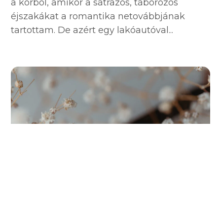
a korból, amikor a sátrazós, táborozós
éjszakákat a romantika netovábbjának
tartottam. De azért egy lakóautóval...