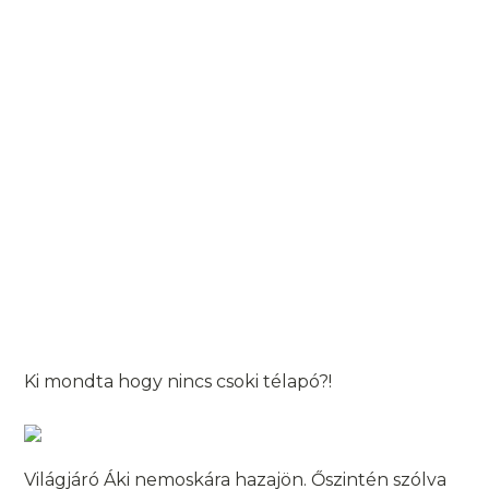
Ki mondta hogy nincs csoki télapó?!
Világjáró Áki nemoskára hazajön. Őszintén szólva