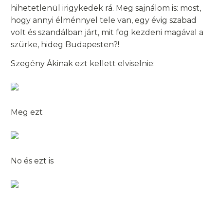
hihetetlenül irigykedek rá. Meg sajnálom is: most,
hogy annyi élménnyel tele van, egy évig szabad
volt és szandálban járt, mit fog kezdeni magával a
szürke, hideg Budapesten?!
Szegény Ákinak ezt kellett elviselnie:
Meg ezt
No és ezt is