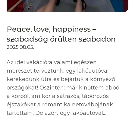
Peace, love, happiness –
szabadság őrülten szabadon
2025.08.05.
Az idei vakációra valami egészen
merészet terveztünk: egy lakóautóval
kerekedünk útra és bejártuk a környező
országokat! Őszintén: már kinőttem abból
a korból, amikor a sátrazós, táborozós
éjszakákat a romantika netovábbjának
tartottam. De azért egy lakóautóval...