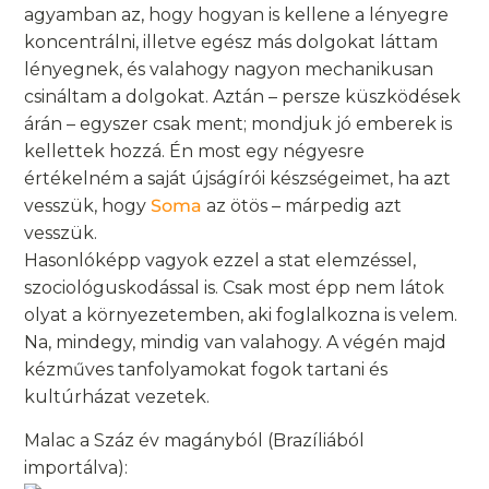
agyamban az, hogy hogyan is kellene a lényegre
koncentrálni, illetve egész más dolgokat láttam
lényegnek, és valahogy nagyon mechanikusan
csináltam a dolgokat. Aztán – persze küszködések
árán – egyszer csak ment; mondjuk jó emberek is
kellettek hozzá. Én most egy négyesre
értékelném a saját újságírói készségeimet, ha azt
vesszük, hogy
Soma
az ötös – márpedig azt
vesszük.
Hasonlóképp vagyok ezzel a stat elemzéssel,
szociológuskodással is. Csak most épp nem látok
olyat a környezetemben, aki foglalkozna is velem.
Na, mindegy, mindig van valahogy. A végén majd
kézműves tanfolyamokat fogok tartani és
kultúrházat vezetek.
Malac a Száz év magányból (Brazíliából
importálva):