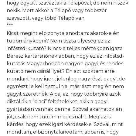
hogy együtt szavaztak a Télapóval, de nem hiszek
nekik. Mert akkor a Télapó vagy többször
szavazott, vagy több Télapó van.
***
Kicsit megint elbizonytalanodtam: akarok-e én
tudománykodni? Nem tiszta ülyeség ez az
infóstsd-kutató? Nincs-e teljes mértékben igaza
Beresz kartársnőnek abban, hogy ez az infóstsd-
kutatás Magyarhonban nagyon gagyi, és rendes
kutató nem csinál ilyet? Én azt szoktam erre
mondani, hogy igen, jelenleg nagyrészt gagyi, de
egyrészt le kell tisztulnia, másrészt meg én nem
gagyit szeretnék. A baj az, hogy többnyire azok
diktálják a “piaci” feltételeket, akik a gagyi-
gyártásban vannak benne. Szóval akarhatok én
jót, csak nem tudom megcsinálni. Meg az is
kérdés, hogy ezek igazi kérdések-e. Szóval, mint
mondtam, elbizonytalanodtam; abban is, hogy