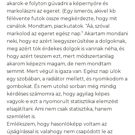
akarok-e folyton gúvadni a képernyőre és
markolászni az egeret. (Egy ismerős, akivel kb
félévente futok össze megkérdezte, hogy mit
csinálok. Mondtam, piackutatok. “Áá, szóval
markolod az egeret egész nap.” Akartam mondani
neki, hogy ez azért leegyszerűsítése a dolgoknak,
meg azért tök érdekes dolgok is vannak néha, és
hogy azért teszem ezt, mert módszertanilag
akarom képezni magam, de nem mondtam
semmit. Mert végül is igaza van. Egész nap ülök
egy szobában, a radiátor mellett, és nyomkodom a
gombokat. És nem utolsó sorban még mindig
kérdéses számomra az, hogy agyilag képes
vagyok-e ezt a nyomorult statisztikai elemzést
elsajátítani. Ami nem csak statisztika, hanem
szemlélet is.
Emlékszem, hogy hasonlóképp voltam az
újságírással is: valahogy nem csapódott le az