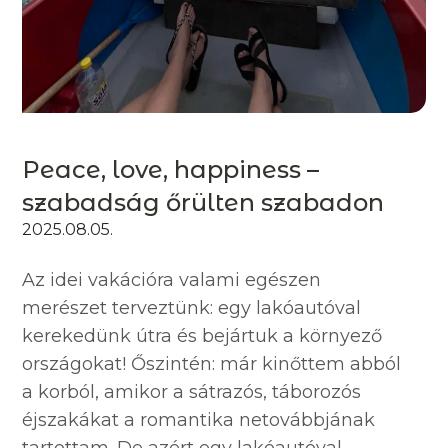
Peace, love, happiness –
szabadság őrülten szabadon
2025.08.05.
Az idei vakációra valami egészen
merészet terveztünk: egy lakóautóval
kerekedünk útra és bejártuk a környező
országokat! Őszintén: már kinőttem abból
a korból, amikor a sátrazós, táborozós
éjszakákat a romantika netovábbjának
tartottam. De azért egy lakóautóval...