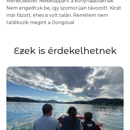
Méhecskével. Nekikoppant a konyhaablaknak.
Nem engedtük be, így szomorúan távozott. Kicsit
már fázott; éhes is volt talán. Remélem nem
találkozik megint a Dongóval.
Ezek is érdekelhetnek