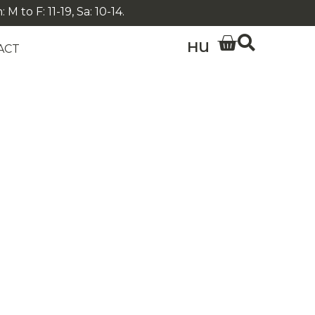
 to F: 11-19, Sa: 10-14.
HU
ACT