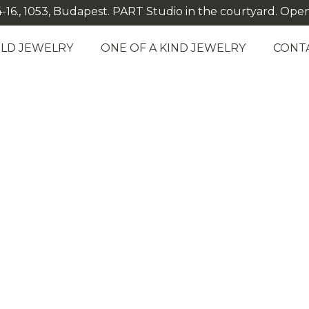
-16., 1053, Budapest. PART Studio in the courtyard. Open: M
LD JEWELRY
ONE OF A KIND JEWELRY
CONT