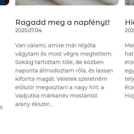
Ragadd meg a napfényt!
Hi
2025.07.04.
2025
Van valami, amire már régóta
Meg
vágytam és most végre megtettem.
hat
Sokáig tartottam tőle, de közben
érz
naponta álmodoztam róla, és lassan
egy
kiforrta magát. Veletek szeretném
tel
először megosztani a nagy hírt: a
érz
Vadjutka márkanév mostantól
Hog
arany ékszer...
ós