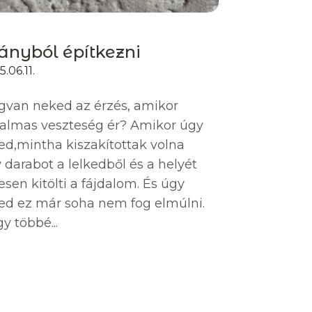
ányból építkezni
.06.11.
van neked az érzés, amikor
almas veszteség ér? Amikor úgy
ed,mintha kiszakítottak volna
 darabot a lelkedből és a helyét
jesen kitölti a fájdalom. És úgy
ed ez már soha nem fog elmúlni.
y többé...