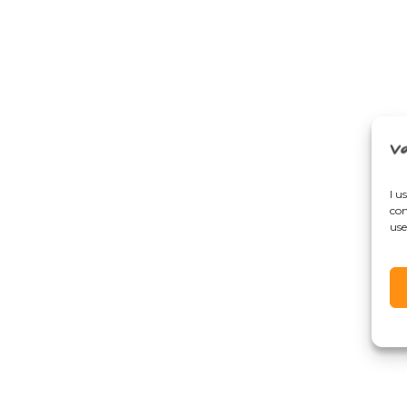
I u
con
use