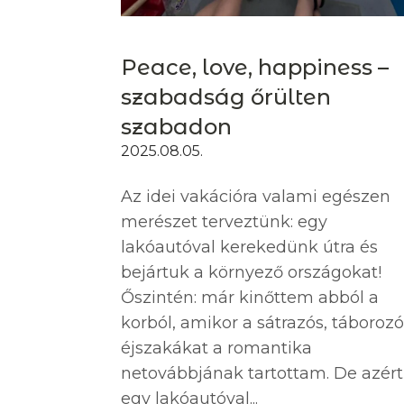
Peace, love, happiness –
szabadság őrülten
szabadon
2025.08.05.
Az idei vakációra valami egészen
merészet terveztünk: egy
lakóautóval kerekedünk útra és
bejártuk a környező országokat!
Őszintén: már kinőttem abból a
korból, amikor a sátrazós, táboroz
éjszakákat a romantika
netovábbjának tartottam. De azért
egy lakóautóval...