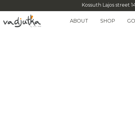
Kossuth Lajos street 14
ABOUT
SHOP
GO