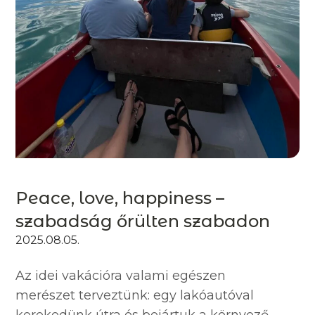
Peace, love, happiness –
szabadság őrülten szabadon
2025.08.05.
Az idei vakációra valami egészen
merészet terveztünk: egy lakóautóval
kerekedünk útra és bejártuk a környező