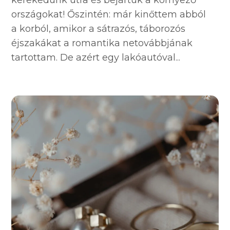
országokat! Őszintén: már kinőttem abból
a korból, amikor a sátrazós, táborozós
éjszakákat a romantika netovábbjának
tartottam. De azért egy lakóautóval...