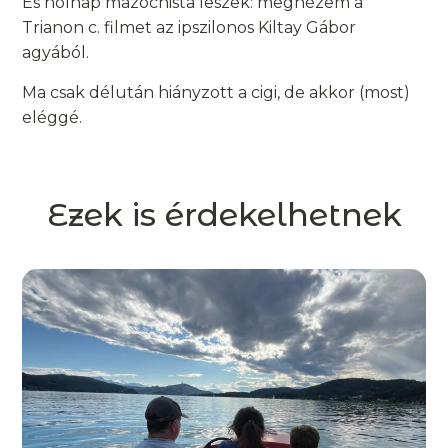
És holnap mazochista leszek: megnézem a
Trianon c. filmet az ipszilonos Kiltay Gábor
agyából.
Ma csak délután hiányzott a cigi, de akkor (most)
eléggé.
Ezek is érdekelhetnek